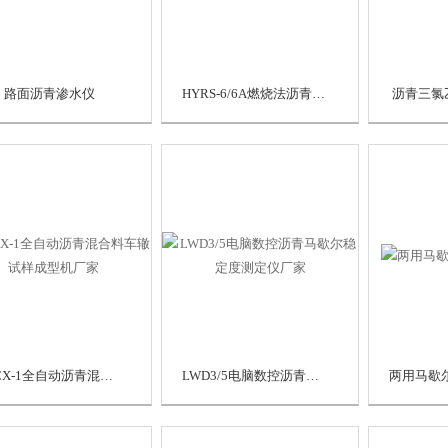
路面沥青渗水仪
HYRS-6/6A燃烧法沥青含量分析仪厂家
沥青三氯
HYCX-1全自动沥青混合料车辙试样成型机厂家
LWD3/5电脑数控沥青马歇尔稳定度测定仪厂家