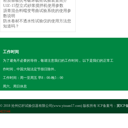
轻质条板抗弯破坏载荷试验装置简介
UJZ-15型立式砂浆搅拌机使用参数
沥青混合料蠕变弯曲试验系统的使用参
数说明
防水卷材不透水性试验仪的使用方法您
知道吗？
工作时间
为了避免不必要的等待，敬请注意我们的工作时间 。以下是我们的正常工
作时间，中国大陆法定节假日除外。
工作时间：周一至周五 早8：00-晚5：00
周六、周日休息
© 2018 沧州亿轩试验仪器有限公司(www.yixuan17.com) 版权所有 ICP备案号：
冀ICP备
422144