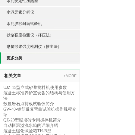
水泥安定性压蒸釜
水泥元素分析仪
水泥胶砂耐磨试验机
砂浆强度检测仪（择压法）
砌筑砂浆强度检测仪（推出法）
更多分类
相关文章
+MORE
UJZ-15型立式砂浆搅拌机使用参数
混凝土标准养护室设备的结构与使用方
法
数显岩石点荷载试验仪简介
GW-40-钢筋反复弯曲试验机操作规程介
绍
QZ-20型砌墙砖专用搅拌机简介
自动恒温溢流水箱的详细介绍
混凝土碳化试验箱TH-B型