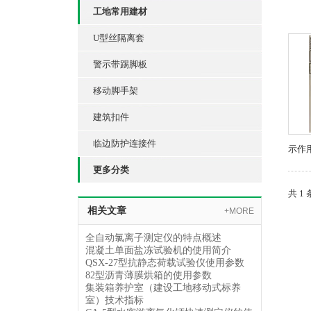
工地常用建材
U型丝隔离套
警示带踢脚板
移动脚手架
建筑扣件
临边防护连接件
示作
更多分类
共 1
相关文章
+MORE
全自动氯离子测定仪的特点概述
混凝土单面盐冻试验机的使用简介
QSX-27型抗静态荷载试验仪使用参数
82型沥青薄膜烘箱的使用参数
集装箱养护室（建设工地移动式标养
室）技术指标