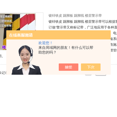
镀锌铁皮 踢脚板 踢脚线 楼层警示带
镀锌铁皮 踢脚板 踢脚线 楼层警示带可以根
订做!警示带又称标记带，广泛地应用于各种
管道、城市给排水等气、液管道输送系统、电
关于国计民生的第五类运输体系及信息传输系
欢迎您！
对各种情况复杂的城市管网施工现场、道路施
来自局域网的朋友！有什么可以帮
场保护，建筑建设施工现场、田野中的直埋管
助您的吗？
用。
 条记录，当前 1 / 1 页 首页 上一页 下一页 末页 跳转到第
页