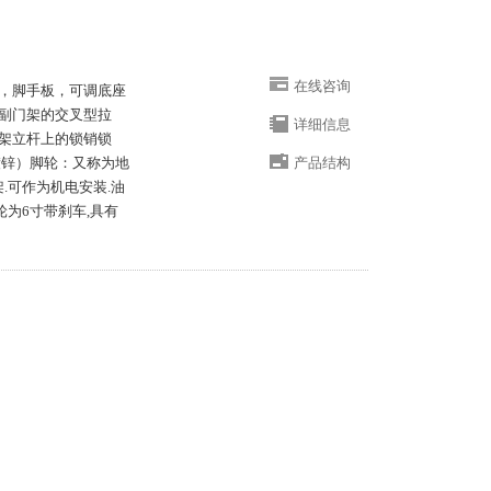
在线咨询
，脚手板，可调底座
副门架的交叉型拉
详细信息
架立杆上的锁销锁
镀锌）脚轮：又称为地
产品结构
.可作为机电安装.油
轮为6寸带刹车,具有