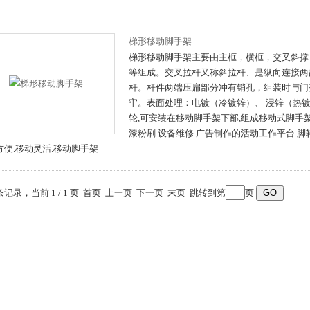
梯形移动脚手架
梯形移动脚手架主要由主框，横框，交叉斜撑
等组成。交叉拉杆又称斜拉杆、是纵向连接两
杆。杆件两端压扁部分冲有销孔，组装时与门
牢。表面处理：电镀（冷镀锌）、 浸锌（热
轮,可安装在移动脚手架下部,组成移动式脚手架
漆粉刷.设备维修.广告制作的活动工作平台.脚
方便.移动灵活.移动脚手架
 条记录，当前 1 / 1 页 首页 上一页 下一页 末页 跳转到第
页