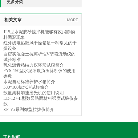
更多分类
相关文章
+MORE
JJ-5型水泥胶砂搅拌机能够有效消除物
料团聚现象
红外线电热鼓风干燥箱是一种常见的干
燥设备
自密实混凝土抗离析性V型箱流动仪的
试验标准
乳化沥青粘结力仪环形试模简介
FYS-150型水泥细度负压筛析仪的使用
参数
水泥自动标准养护水箱简介
300*100抗水冲试模简介
数显集料加速磨光机的使用说明
LD-127-II型数显路面材料强度试验仪参
数
ZP-Vx系列微型拉拔仪简介
工作时间