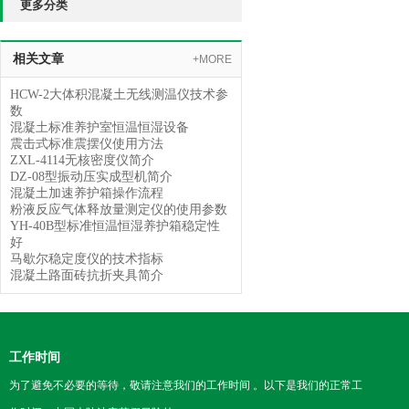
更多分类
相关文章
+MORE
HCW-2大体积混凝土无线测温仪技术参
数
混凝土标准养护室恒温恒湿设备
震击式标准震摆仪使用方法
ZXL-4114无核密度仪简介
DZ-08型振动压实成型机简介
混凝土加速养护箱操作流程
粉液反应气体释放量测定仪的使用参数
YH-40B型标准恒温恒湿养护箱稳定性
好
马歇尔稳定度仪的技术指标
混凝土路面砖抗折夹具简介
工作时间
为了避免不必要的等待，敬请注意我们的工作时间 。以下是我们的正常工