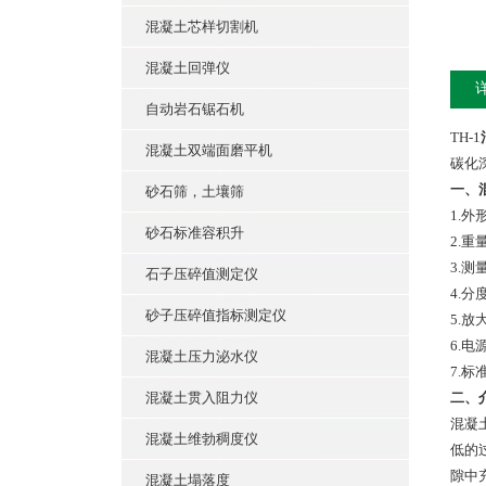
混凝土芯样切割机
混凝土回弹仪
自动岩石锯石机
TH-1
混凝土双端面磨平机
碳化
一、
砂石筛，土壤筛
1.外
砂石标准容积升
2.重量
3.测
石子压碎值测定仪
4.分
砂子压碎值指标测定仪
5.放
6.电
混凝土压力泌水仪
7.
混凝土贯入阻力仪
二、
混凝
混凝土维勃稠度仪
低的
隙中
混凝土塌落度