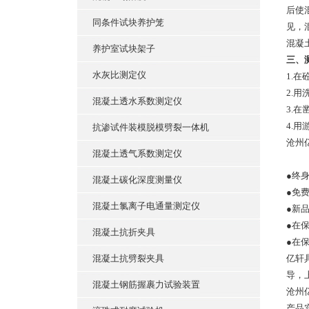
后使
同条件试块养护笼
见，
混凝
养护室试块架子
三、
水灰比测定仪
1.在
2.
混凝土透水系数测定仪
3.
4.
抗渗试件装模脱模劈裂一体机
沧州
混凝土透气系数测定仪
●终
混凝土碳化深度测量仪
●免
混凝土氯离子电通量测定仪
●新
●在
混凝土抗折夹具
●在
混凝土抗劈裂夹具
亿轩
导，
混凝土钢筋握裹力试验装置
沧州
产品