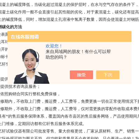
混凝土的碱度降低，当碳化超过混凝土的保护层时，在水与空气存在的条件下，
混凝土碳化作用一般不会直接引起其性能的劣化，对于素混凝土，碳化还有提高
土的碱度降低，同时，增加混凝土孔溶液中氢离子数量，因而会使混凝土对钢筋
测碳化的方法
砼表面凿个小洞，深1cm左右;
用洗耳球或小皮老虎吹掉灰尘碎屑;
欢迎您！
在凿开的砼表面滴或者喷1的酚酞酒精溶液;
来自局域网的朋友！有什么可以帮
用游标卡尺或碳化深度深度测定仪测定没有变色的砼的深度。
助您的吗？
亿轩售后服务宗旨：
身提供维修及维护服务，终身负责零配件的及时供应；
费
提供技术咨询及服务；
品依照购销合同实行整机免费保修，
保修期内，不收取上门费，搬运费，人工费等，免费更换一切在正常使用情况下
保修期外，不收取上门费，搬运费，人工费等，仅对需更换的零配件收取成本费
具有*的售后服务保障体系，覆盖国内各市县区的售后服务网络，产品使用期间
上门维修，定期回访都有亿轩售后服务体系完成。
亿轩试验仪器有限公司批发零售、量大价格更优，厂家从原材料、生产、销售一
实际外观可能与图片不符，但功能和质量是不会有差别的，只会更进一步的！为