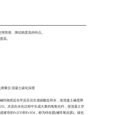
使用简便、测试精度高的特点。
度高。
化测量仪 混凝土碳化深度
其碱性物质起化学反应后生成碳酸盐和水，使混凝土碱度降
3+H2O。水泥在水化过程中生成大量的氢氧化钙，使混凝土空
的Fe2O3和Fe3O4，称为钝化膜(碱性氧化膜)。碳化