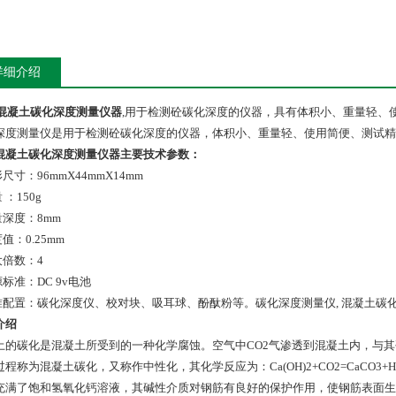
详细介绍
混凝土碳化深度测量仪器
,用于检测砼碳化深度的仪器，具有体积小、重量轻、
深度测量仪是用于检测砼碳化深度的仪器，体积小、重量轻、使用简便、测试精
混凝土碳化深度测量仪器
主要技术参数：
形尺寸：96mmX44mmX14mm
 ：150g
量深度：8mm
度值：0.25mm
大倍数：4
源标准：DC 9v电池
标准配置：碳化深度仪、校对块、吸耳球、酚酞粉等。碳化深度测量仪, 混凝土碳
介绍
土的碳化是混凝土所受到的一种化学腐蚀。空气中CO2气渗透到混凝土内，与
过程称为混凝土碳化，又称作中性化，其化学反应为：Ca(OH)2+CO2=CaCO
充满了饱和氢氧化钙溶液，其碱性介质对钢筋有良好的保护作用，使钢筋表面生成难溶