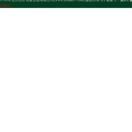
© 2018 沧州亿轩试验仪器有限公司(www.yixuan17.com) 版权所有 ICP备案号：
冀ICP备
426033