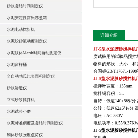
砂浆凝结时间测定仪
水泥安定性雷氏沸煮箱
水泥电动抗折机
详细介绍
水泥胶砂流动度测定仪
JJ-5型水泥胶砂搅拌机
水泥浆体Marsh时间自动测定仪
度试验用的试验品搅拌
物料的形状，大小，和
水泥留样桶
合国标GB/T17671-19
全自动勃氏比表面积测定仪
JJ-5型水泥胶砂搅拌机
搅拌叶宽度：135mm
砂浆渗透仪
搅拌锅容积：5L
立式砂浆搅拌机
自转：低速140±5转/分 
公转：低速62±5转/分 高
水泥试验小磨
电压：AC 380V
水泥标准稠度及凝结时间测定仪
电机功率：0.55/0.37K
JJ-5型水泥胶砂搅拌机
砌体砂浆强度点荷仪
等组成。