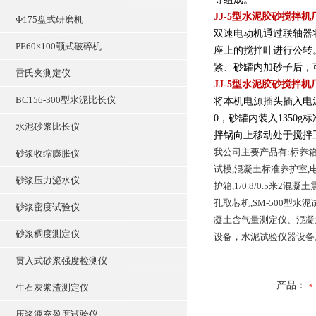
JJ-5型水泥胶砂搅拌机
Ф175盘式研磨机
双速电动机通过联轴器
PE60×100颚式破碎机
座上的搅拌叶进行公转
紧、砂罐内加砂子后，
雷氏夹测定仪
JJ-5型水泥胶砂搅拌机
BC156-300型水泥比长仪
将本机电源插头插入电
0，砂罐内装入1350
水泥砂浆比长仪
拌锅向上移动处于搅拌
我公司主要产品有:标养箱
砂浆收缩膨胀仪
试模,混凝土标准养护室,电热
砂浆压力泌水仪
护箱,1/0.8/0.5米2混
孔取芯机,SM-500型
砂浆密度试验仪
凝土含气量测定仪、混凝
砂浆稠度测定仪
设备，水泥试验仪器设备
贯入式砂浆强度检测仪
产品：
生石灰浆渣测定仪
压浆液充盈度试验仪