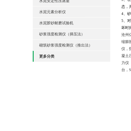
水泥安定性压蒸釜
态，
水泥元素分析仪
4、
5、
水泥胶砂耐磨试验机
坏时
砂浆强度检测仪（择压法）
沧州亿
缩膨胀
砌筑砂浆强度检测仪（推出法）
仪，
凝土压
更多分类
力仪
台，