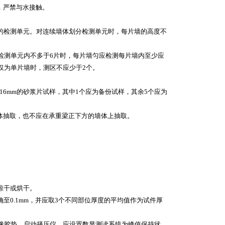
，严禁与水接触。
的检测单元。对连续墙体划分检测单元时，每片墙的高度不
检测单元内不多于6片时，每片墙匀应检测每片墙内至少应
仅为单片墙时，测区不应少于2个。
～16mm的砂浆片试样，其中1个应为备份试样，其余5个应为
墙体抽取，也不应在承重梁正下方的墙体上抽取。
晾干或烘干。
至0.1mm，并应取3个不同部位厚度的平均值作为试件厚
薄橡胶垫。启动择压仪，应设置数显测读系统为峰值保持状