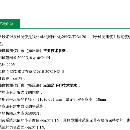
详细介绍
法砂浆强度检测仪是我公司根据行业标准JGJ/T234-2011用于检测建筑工
点。
强度检测仪厂家（择压法）
主要技术参数：
试范围:0-5000N,显示单位:1N
压:220V
度:5-35℃建议在室温为10-30℃下使用
性误差：≤±1%；
强度检测仪厂家（择压法）
应满足下列技术要求：
结构应有足够强度的刚度；
仪用圆平压头的直径为（10±0.05）mm，额定行程不应小于18mm；
仪应设有对中自动调平系统；
仪的极限压力应为5000N；
测读系统示值的小分度值不应大于1N，且数显测读系统应具有峰值保持功能、
系统的力值误差不应大于1N。