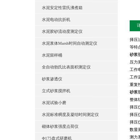
水泥安定性雷氏沸煮箱
水泥电动抗折机
水泥胶砂流动度测定仪
择压
水泥浆体Marsh时间自动测定仪
等特
砂浆
水泥留样桶
压力测
全自动勃氏比表面积测定仪
工作电
工作温
砂浆渗透仪
重复
立式砂浆搅拌机
砂浆
整体
水泥试验小磨
择压
水泥标准稠度及凝结时间测定仪
择压
择压
砌体砂浆强度点荷仪
数显
测力
Ф175盘式研磨机