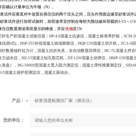
并应确认计量单位为牛顿（N）。
砂浆试件应垂直对中放置在择压仪的两个压头之间，压头作用面边缘至砂浆试件边
对砂浆试件进行加荷试验时，加荷速率宜控制在每秒为预估破坏荷载的1/15～1
择压仪数显测读系统显示的峰值，并应
准确
至1N.
轩生产的混凝土试验仪器：HP-4.0混凝土抗渗仪，混凝土标准养护箱，SCM-200双
仪(卧式)，HSP-355补偿混凝土收缩膨胀仪，HQP-150混凝土切片机，ZC3
指针数显锚杆拉力计，混凝土抗折夹具，全自动数显回弹仪，HC-7L混凝土拌合
力泌水仪，HZ-15混凝土钻孔取芯机，DT-12W混凝土动弹仪，HMP-150混凝
（表盘），HG-1000S型混凝土贯入阻力测定仪，混凝土弹性模量测定仪，SJD-
SJ-5混凝土保护层测定仪，混凝土振动台。
产品：
您的单位：