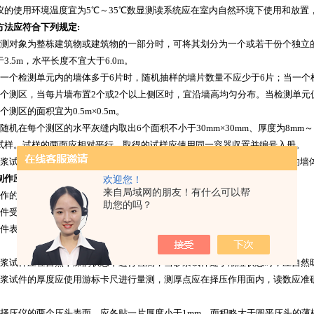
仪的使用环境温度宜为5℃～35℃数显测读系统应在室内自然环境下使用和放置
方法应符合下列规定:
检测对象为整栋建筑物或建筑物的一部分时，可将其划分为一个或若干份个独立
3.5m，水平长度不宜大于6.0m。
每一个检测单元内的墙体多于6片时，随机抽样的墙片数量不应少于6片；当一个
1个测区，当每片墙布置2个或2个以上侧区时，宜沿墙高均匀分布。当检测单元
个测区的面积宜为0.5m×0.5m。
应随机在每个测区的水平灰缝内取出6个面积不小于30mm×30mm、厚度为8mm
试样。试样的两面应相对平行。取得的试样应使用同一容器収置并编号入册。
砂浆试验应在深入墙体表便20mm以内抽取，不应在独立砖柱或长度小于1m的
制作应符合下列规定：
欢迎您！
来自局域网的朋友！有什么可以帮
制作的试件小中心线性长度不应小于30mm；
助您的吗？
试件受压面应平整和无缺陷，对于不平整的受压面，可用砂纸打磨；
试件表面的砂粒和浮沉应清除。
砂浆试样应在自然干燥的状态下进行检测；当砂浆试样处于潮湿状态时，应自然
砂浆试件的厚度应使用游标卡尺进行量测，测厚点应在择压作用面内，读数应准确
在择压仪的两个压头表面，应各贴一片厚度小于1mm、面积略大于圆平压头的