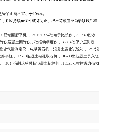
缘的距离不宜小于10mm。
/10，并应持续至试件破坏为止。择压荷载值应为砂浆试件破
端面磨平机 ，ISOBY-354砼电子比长仪，SP-540砼收
-A回弹仪混凝土回弹仪，砼维勃稠度仪，BY-84砼保护层测定
物含气量测定仪，电动锯石机，混凝土碳化试验箱，SY-2混
土磨平机，HZ-20混凝土钻孔取芯机，HG-80型混凝土贯入阻
60（30）强制式单卧轴混凝土搅拌机，HCZT-1程控磁力振动