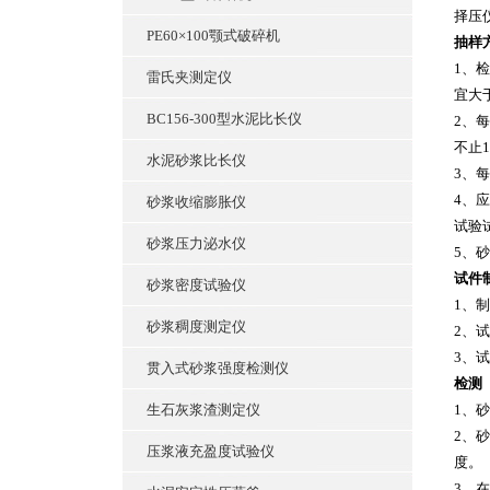
择压
PE60×100颚式破碎机
抽样
1、
雷氏夹测定仪
宜大于
BC156-300型水泥比长仪
2、
不止
水泥砂浆比长仪
3、每
4、
砂浆收缩膨胀仪
试验
砂浆压力泌水仪
5、
试件
砂浆密度试验仪
1、
砂浆稠度测定仪
2、
3、
贯入式砂浆强度检测仪
检测
生石灰浆渣测定仪
1、
2、
压浆液充盈度试验仪
度。
3、