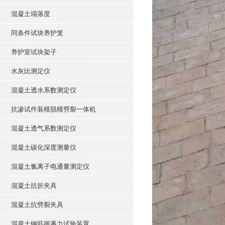
混凝土塌落度
同条件试块养护笼
养护室试块架子
水灰比测定仪
混凝土透水系数测定仪
抗渗试件装模脱模劈裂一体机
混凝土透气系数测定仪
混凝土碳化深度测量仪
混凝土氯离子电通量测定仪
混凝土抗折夹具
混凝土抗劈裂夹具
混凝土钢筋握裹力试验装置