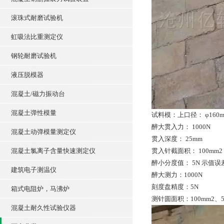
滚珠式耐磨试验机
虹吸法比重测定仪
钢轮耐磨试验机
液压脱模器
混凝土/磁力振动台
混凝土弹性模量
试料模：上口径： φ160mm
醉大贯入力： 1000N
混凝土动弹模量测定仪
贯入深度： 25mm
混凝土氯离子含量快速测定仪
贯入针截面积： 100mm2；
醉小分度值： 5N 示值误差
建筑电子测温仪
醉大测力：1000N
刻度盘精度：5N
箱式电阻炉，马沸炉
测针圆面积：100mm2、5
混凝土耐久性试验仪器