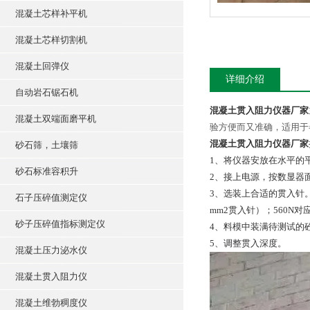
混凝土芯样补平机
混凝土芯样切割机
混凝土回弹仪
详细介绍
自动岩石锯石机
混凝土贯入阻力仪器厂家
混凝土双端面磨平机
验方便而又准确，适用于
混凝土贯入阻力仪器厂家
砂石筛，土壤筛
1、将仪器安放在水平的
砂石标准容积升
2、接上电源，按数显器面
3、选装上合适的贯入针。35
石子压碎值测定仪
mm2贯入针）；560N对
砂子压碎值指标测定仪
4、料模中装满待测试的
5、
调整贯入深度。
混凝土压力泌水仪
混凝土贯入阻力仪
混凝土维勃稠度仪