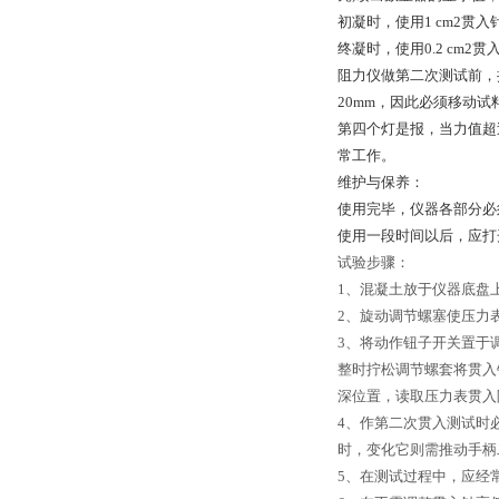
初凝时，使用1 cm2贯入
终凝时，使用0.2 cm2贯
阻力仪做第二次测试前，
20mm，因此必须移动
第四个灯是报，当力值超
常工作。
维护与保养：
使用完毕，仪器各部分必
使用一段时间以后，应打
试验步骤：
1、混凝土放于仪器底盘
2、旋动调节螺塞使压力
3、将动作钮子开关置于
整时拧松调节螺套将贯入
深位置，读取压力表贯入
4、作第二次贯入测试时
时，变化它则需推动手柄
5、在测试过程中，应经