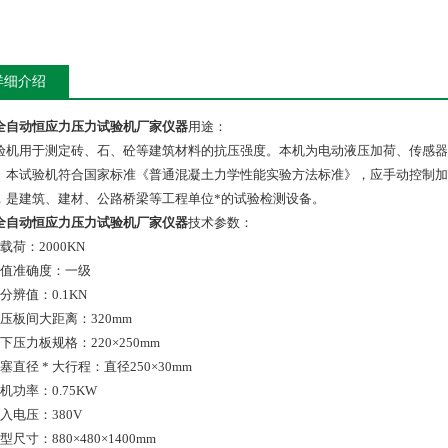
详细介绍
全自动恒应力压力试验机厂家仪器
用途：
验机用于测定砖、石、砼等建筑材料的抗压强度。本机为电动液压加荷、传感器
。本试验机符合国家标准《普通混凝土力学性能实验方法标准》，应手动控制加
，是建筑、建材、公路桥梁等工程单位*的试验检测设备。
全自动恒应力压力试验机厂家仪器
技术参数：
载荷：2000KN
示值准确度：一级
分辨值：0.1KN
压板间大距离：320mm
下压力板规格：220×250mm
塞直径 * 大行程：直径250×30mm
机功率：0.75KW
入电压：380V
型尺寸：880×480×1400mm