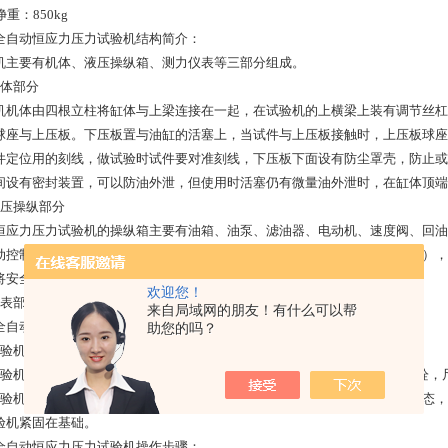
净重：850kg
全自动恒应力压力试验机结构简介：
机主要有机体、液压操纵箱、测力仪表等三部分组成。
机体部分
机机体由四根立柱将缸体与上梁连接在一起，在试验机的上横梁上装有调节丝杠
球座与上压板。下压板置与油缸的活塞上，当试件与上压板接触时，上压板球座
件定位用的刻线，做试验时试件要对准刻线，下压板下面设有防尘罩壳，防止或
间设有密封装置，可以防油外泄，但使用时活塞仍有微量油外泄时，在缸体顶端
液压操纵部分
恒应力压力试验机的操纵箱主要有油箱、油泵、滤油器、电动机、速度阀、回油
动控制加载速度阀使活塞上升速度得到快慢控制（该速度与安全阀为一体式），
将安全阀调至适当位置，在正常使用时用户不可对安全阀进行调整。
欢迎您！
仪表部分详阅仪表说明书
来自局域网的朋友！有什么可以帮
全自动恒应力压力试验机的安装：
助您的吗？
试验机吊装时将吊装钢丝穿入丝杆顶部的吊环螺钉内。
试验机安装在高于地面约 20 厘米的稳固基础上，应预埋 2 只 M16 的地脚螺栓
试验机安装时用 1/1000 的框式水平仪测量下压板平面，使下压板处于水平
验机紧固在基础。
全自动恒应力压力试验机操作步骤：