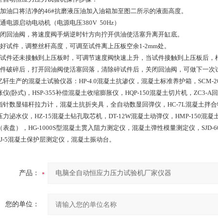
在加油口将洁净的46#抗磨液压油加入油箱加至图二所示的液面高度。
通电源启动电动机（电源电压380V 50Hz）
关闭回油阀，将速度阀手炳逆时针方向拧开供油使活塞升离开缸底。
放好试件，调整丝杆高度，可调至试件离上压板空余1-2mm处。
当试件还未接触到上压板时，可调节速度阀快速上升，当试件接触到上压板后，
试件破碎后，打开回油阀使活塞回落，清除碎试件后，关闭回油阀，可做下一次
轩生产的混凝土试验仪器：HP-4.0混凝土抗渗仪，混凝土标准养护箱，SCM-200双
仪(卧式)，HSP-355补偿混凝土收缩膨胀仪，HQP-150混凝土切片机，ZC3
指针数显锚杆拉力计，混凝土抗折夹具，全自动数显回弹仪，HC-7L混凝土拌合
力泌水仪，HZ-15混凝土钻孔取芯机，DT-12W混凝土动弹仪，HMP-150混凝
（表盘），HG-1000S型混凝土贯入阻力测定仪，混凝土弹性模量测定仪，SJD-
SJ-5混凝土保护层测定仪，混凝土振动台。
产品：
您的单位：