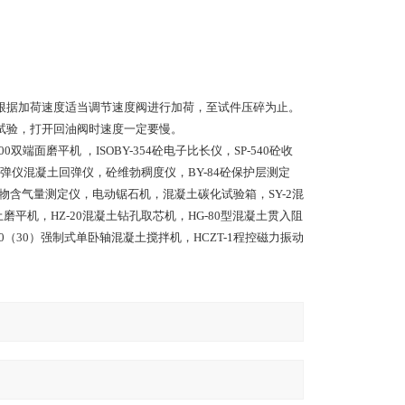
根据加荷速度适当调节速度阀进行加荷，至试件压碎为止。
试验，打开回油阀时速度一定要慢。
端面磨平机 ，ISOBY-354砼电子比长仪，SP-540砼收
-A回弹仪混凝土回弹仪，砼维勃稠度仪，BY-84砼保护层测定
物含气量测定仪，电动锯石机，混凝土碳化试验箱，SY-2混
土磨平机，HZ-20混凝土钻孔取芯机，HG-80型混凝土贯入阻
60（30）强制式单卧轴混凝土搅拌机，HCZT-1程控磁力振动