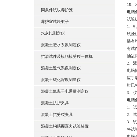
10、
同条件试块养护笼
电脑
试验
养护室试块架子
1、
水灰比测定仪
试验
装有
混凝土透水系数测定仪
有试
油缸
抗渗试件装模脱模劈裂一体机
2、
混凝土透气系数测定仪
电脑
应手
混凝土碳化深度测量仪
时已
混凝土氯离子电通量测定仪
3、
电脑
混凝土抗折夹具
1、
混凝土抗劈裂夹具
2、
3、
混凝土钢筋握裹力试验装置
将试
电脑