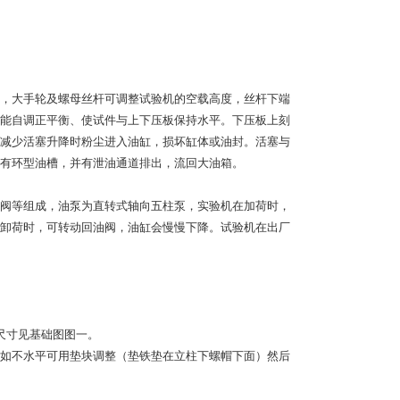
，大手轮及螺母丝杆可调整试验机的空载高度，丝杆下端
能自调正平衡、使试件与上下压板保持水平。下压板上刻
减少活塞升降时粉尘进入油缸，损坏缸体或油封。活塞与
有环型油槽，并有泄油通道排出，流回大油箱。
阀等组成，油泵为直转式轴向五柱泵，实验机在加荷时，
卸荷时，可转动回油阀，油缸会慢慢下降。试验机在出厂
，尺寸见基础图图一。
状态，如不水平可用垫块调整（垫铁垫在立柱下螺帽下面）然后