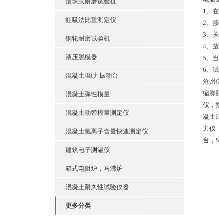
滚珠式耐磨试验机
1、
虹吸法比重测定仪
2、接
3、
钢轮耐磨试验机
4、
液压脱模器
5、
6、
混凝土/磁力振动台
沧州亿
缩膨胀
混凝土弹性模量
仪，
混凝土动弹模量测定仪
凝土压
力仪
混凝土氯离子含量快速测定仪
台，
建筑电子测温仪
箱式电阻炉，马沸炉
混凝土耐久性试验仪器
更多分类