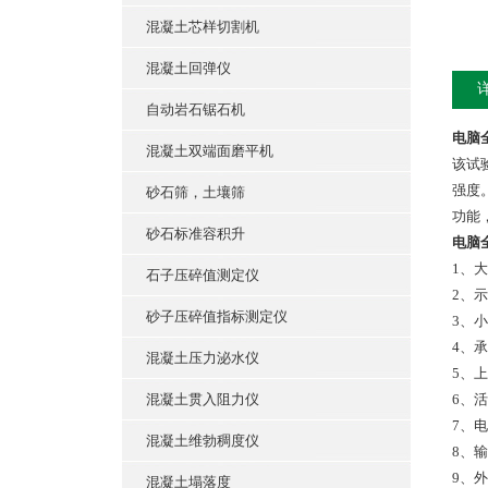
混凝土芯样切割机
混凝土回弹仪
自动岩石锯石机
电脑
混凝土双端面磨平机
该试
强度
砂石筛，土壤筛
功能
砂石标准容积升
电脑
1、大
石子压碎值测定仪
2、
砂子压碎值指标测定仪
3、小
4、承
混凝土压力泌水仪
5、上
混凝土贯入阻力仪
6、活
7、电
混凝土维勃稠度仪
8、输
9、外
混凝土塌落度