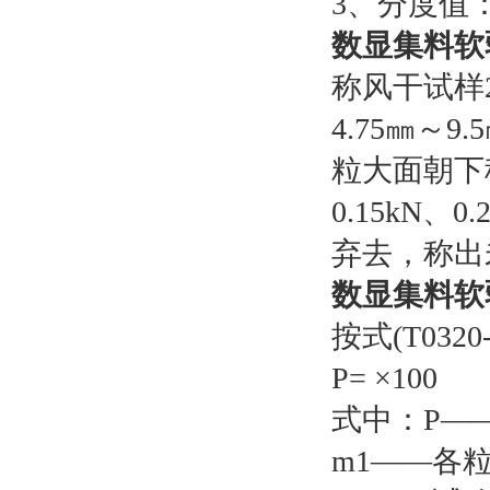
3、分度值：
数显集料软
称风干试样2
4.75㎜～
粒大面朝下
0.15kN
弃去，称出未
数显集料软
按式(T03
P= ×10
式中：P—
m1——各粒