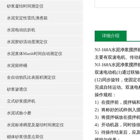
砂浆凝结时间测定仪
水泥安定性雷氏沸煮箱
水泥电动抗折机
详细介绍
水泥胶砂流动度测定仪
NJ-160A水泥净浆搅
水泥浆体Marsh时间自动测定仪
主要有双速电机、传动
NJ-160A水泥净浆搅
水泥留样桶
双速电动机(1)通过联轴器
全自动勃氏比表面积测定仪
(12)同步旋转，使固定
完成自转运动。双速电机
砂浆渗透仪
操作规程：
立式砂浆搅拌机
1）在搅拌前，搅拌锅
2）将称好的试样倒入
水泥试验小磨
3）将搅拌锅放在搅拌
水泥标准稠度及凝结时间测定仪
4）开动机器，同时徐徐
5）待操作结束后，应
砌体砂浆强度点荷仪
维护与保养：