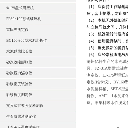
（1） 应保持工作场
Ф175盘式研磨机
后，套上护罩，防止灰
PE60×100颚式破碎机
（2） 本机无外部加
与立柱导轨之间，升降
雷氏夹测定仪
（3） 机器运转时遇
BC156-300型水泥比长仪
（4） 使用搅拌锅时
（5） 当更换新的搅
水泥砂浆比长仪
（6） 应经常检查电气绝
沧州亿轩生产的水泥试验仪
砂浆收缩膨胀仪
具、FZ-31A型雷式沸
砂浆压力泌水仪
测定仪、LJ-175型雷
定仪(维卡仪)、BY16
砂浆密度试验仪
水泥留样桶、SBT-9
砂浆稠度测定仪
析仪、AMT—1水泥浆体
釜。细集料吸水性测定仪
贯入式砂浆强度检测仪
生石灰浆渣测定仪
压浆液充盈度试验仪