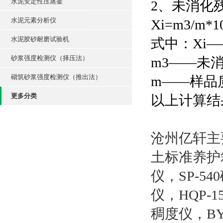
水泥安定性压蒸釜
2、未消化
水泥元素分析仪
Xi=m3/m*1
水泥胶砂耐磨试验机
式中：Xi
砂浆强度检测仪（择压法）
m3——未
砌筑砂浆强度检测仪（推出法）
m——样品
更多分类
以上计算结
沧州亿轩主
土标准养护箱
仪，SP-5
仪，HQP-
稠度仪，B