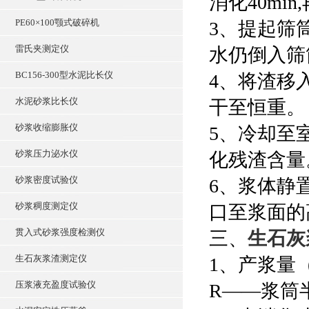
消化40min,
PE60×100颚式破碎机
3、提起筛
雷氏夹测定仪
水仍倒入筛
BC156-300型水泥比长仪
4、将渣移
水泥砂浆比长仪
干至恒重。
砂浆收缩膨胀仪
5、冷却至
砂浆压力泌水仪
化残渣含量
砂浆密度试验仪
6、浆体静
砂浆稠度测定仪
口至浆面的
贯入式砂浆强度检测仪
三、
生石灰
生石灰浆渣测定仪
1、产浆量
压浆液充盈度试验仪
R——浆筒