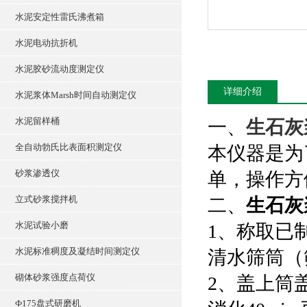
水泥安定性雷氏沸煮箱
水泥电动抗折机
水泥胶砂流动度测定仪
详细介绍
水泥浆体Marsh时间自动测定仪
水泥留样桶
一、
生石灰
全自动勃氏比表面积测定仪
本仪器是为
砂浆渗透仪
单，操作方便
立式砂浆搅拌机
二、
生石灰
水泥试验小磨
1、称取已制
水泥标准稠度及凝结时间测定仪
清水筛筒（
砌体砂浆强度点荷仪
2、盖上筒盖
Ф175盘式研磨机