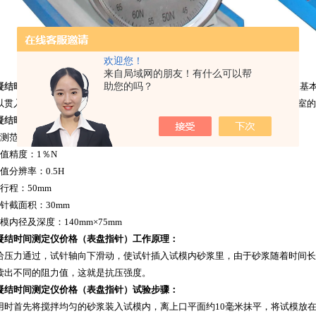
欢迎您！
来自局域网的朋友！有什么可以帮
助您的吗？
凝结时间测定仪价格
（表盘指针）是根据中华人民共和国JGJ10-90(建筑砂
以贯入阻力表示的凝结速度和凝结时间，是各建筑科研单位、大专院校试验室的
凝结时间测定仪价格
（表盘指针）技术参数：
测范围： 0-100N
视值精度：1％N
值分辨率：0.5H
行程：50mm
针截面积：30mm
模内径及深度：140mm×75mm
凝结时间测定仪价格
（表盘指针）工作原理：
给压力通过，试针轴向下滑动，使试针插入试模内砂浆里，由于砂浆随着时间长
读出不同的阻力值，这就是抗压强度。
凝结时间测定仪价格
（表盘指针）试验步骤：
用时首先将搅拌均匀的砂浆装入试模内，离上口平面约10毫米抹平，将试模放在