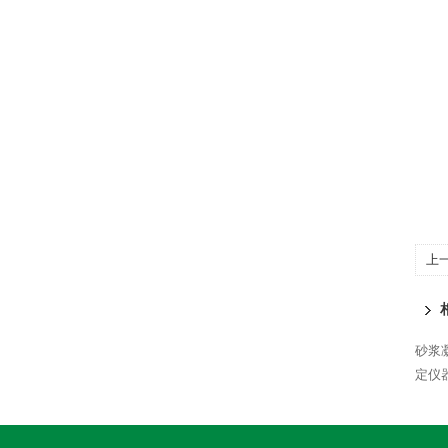
上
砂浆
定仪