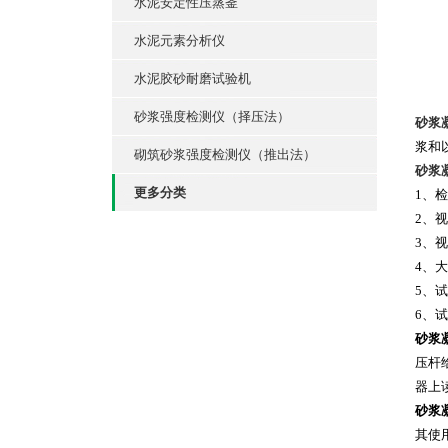
水泥安定性压蒸釜
水泥元素分析仪
水泥胶砂耐磨试验机
砂浆强度检测仪（择压法）
砂浆
浆和
砌筑砂浆强度检测仪（推出法）
砂浆
更多分类
1、检
2、
3、视
4、大
5、试
6、试
砂浆
压杆
器上
砂浆
其使