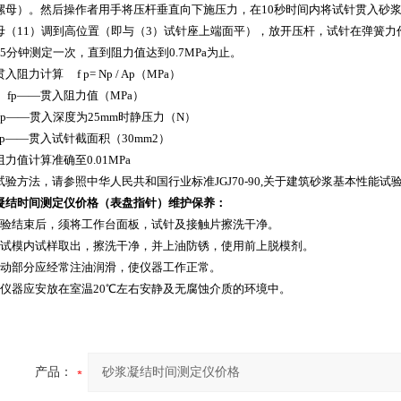
螺母）。然后操作者用手将压杆垂直向下施压力，在10秒时间内将试针贯入砂浆
母（11）调到高位置（即与（3）试针座上端面平），放开压杆，试针在弹簧力作
15分钟测定一次，直到阻力值达到0.7MPa为止。
入阻力计算 f p= Np / Ap（MPa）
 fp——贯入阻力值（MPa）
——贯入深度为25mm时静压力（N）
——贯入试针截面积（30mm2）
力值计算准确至0.01MPa
试验方法，请参照中华人民共和国行业标准JGJ70-90,关于建筑砂浆基本性能
凝结时间测定仪价格
（表盘指针）维护保养：
试验结束后，须将工作台面板，试针及接触片擦洗干净。
将试模内试样取出，擦洗干净，并上油防锈，使用前上脱模剂。
滑动部分应经常注油润滑，使仪器工作正常。
本仪器应安放在室温20℃左右安静及无腐蚀介质的环境中。
产品：