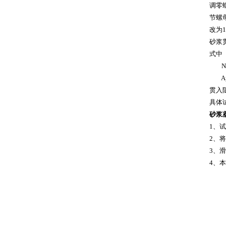
调零
节螺
改为
砂浆贯
式中
Np
Ap
贯入阻
具体
砂浆
1、
2、
3、
4、