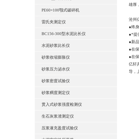
雄厚
PE60×100颚式破碎机
沧州
雷氏夹测定仪
●终
BC156-300型水泥比长仪
●*
●新
水泥砂浆比长仪
●在
●在
砂浆收缩膨胀仪
亿轩
砂浆压力泌水仪
导，
砂浆密度试验仪
砂浆稠度测定仪
贯入式砂浆强度检测仪
生石灰浆渣测定仪
压浆液充盈度试验仪