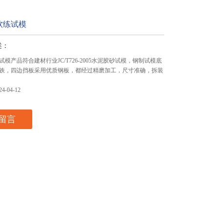
软练试模
述：
模产品符合建材行业JC/T726-2005水泥胶砂试模，钢制试模底
铁，四边挡板采用优质钢板，都经过精磨加工，尺寸准确，拆装
-04-12
留言