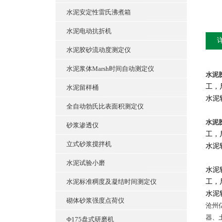
水泥安定性雷氏沸煮箱
水泥电动抗折机
水泥胶砂流动度测定仪
水泥浆体Marsh时间自动测定仪
水泥
工，
水泥留样桶
水泥软
全自动勃氏比表面积测定仪
水泥
砂浆渗透仪
工，
立式砂浆搅拌机
水泥软
水泥试验小磨
水泥
水泥标准稠度及凝结时间测定仪
工，
水泥软
砌体砂浆强度点荷仪
沧州
器、
Ф175盘式研磨机