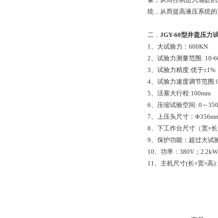
统，从而提高液压系统的
二．
JGY-60型井盖压
1、大试验力：600KN
2、试验力测量范围: 10-6
3、试验力精度:优于±1%
4、试验力速度调节范围:0.
5、活塞大行程:100mm
6、压缩试验空间: 0～35
7、上压头尺寸：Φ356m
8、下工作台尺寸（宽×长）：
9、保护功能：超过大试验
10、功率：380V；2.2kW
11、主机尺寸(长×宽×高): 1