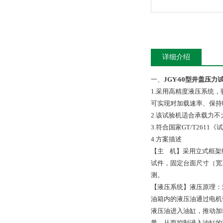
详细介绍
一、
JGY-60型井盖压
1.采用高精度液压系统
可实现对加载速率、保持
2.该试验机适合承载力不大
3.符合国家GT/T26
4.方案描述
【主 机】采用立式框架
试件，固定台面尺寸（宽X
测。
【液压系统】液压原理：
油箱内的液压油通过电机
液压油进入油缸，推动加
量，从而控制进入油缸的