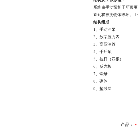
系统由手动泵和千斤顶用
直到将被测物体破坏。工
结构组成
1、手动油泵
2、数字压力表
3、高压油管
4、千斤顶
5、拉杆（四根）
6、反力板
7、螺母
8、砌体
9、垫砂层
产品：