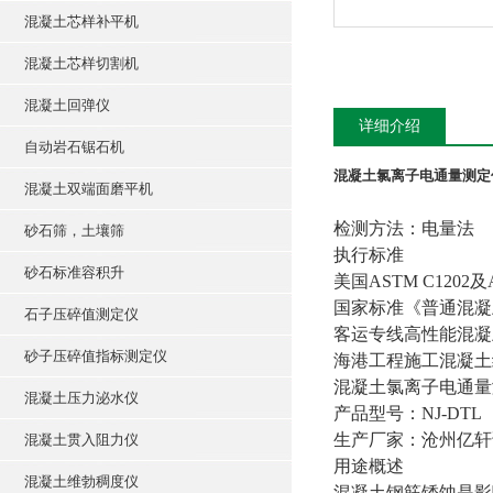
混凝土芯样补平机
混凝土芯样切割机
混凝土回弹仪
详细介绍
自动岩石锯石机
混凝土氯离子电通量测定
混凝土双端面磨平机
检测方法：电量法
砂石筛，土壤筛
执行标准
砂石标准容积升
美国ASTM C1202及
国家标准《普通混凝土
石子压碎值测定仪
客运专线高性能混凝土
砂子压碎值指标测定仪
海港工程施工混凝土结构
混凝土氯离子电通量测定
混凝土压力泌水仪
产品型号：NJ-DTL
生产厂家：沧州亿轩
混凝土贯入阻力仪
用途概述
混凝土维勃稠度仪
混凝土钢筋锈蚀是影