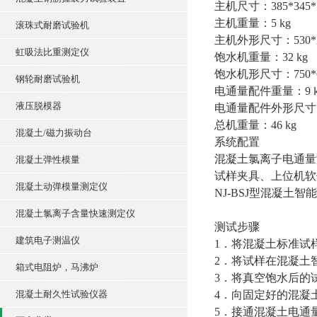
主机尺寸：385*345
主机重量：5 kg
滚珠式耐磨试验机
主机外形尺寸：530*2
虹吸法比重测定仪
饱水机重量：32 kg
饱水机形尺寸：750*6
钢轮耐磨试验机
电通量配件重量：9 k
液压脱模器
电通量配件外形尺寸：4
总机重量：46 kg
混凝土/磁力振动台
系统配置
混凝土氯离子电通量
混凝土弹性模量
试样夹具、上位机软
混凝土动弹模量测定仪
NJ-BSJ型混凝土
混凝土氯离子含量快速测定仪
测试步骤
建筑电子测温仪
1．将混凝土标准试样
2．将试样在混凝土
箱式电阻炉，马沸炉
3．将真空饱水后的
混凝土耐久性试验仪器
4．向固定好的混凝土试
5．接通混凝土电通