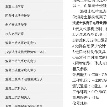
以上，而氯离子侵蚀
混凝土塌落度
——混凝土抵抗氯离
同条件试块养护笼
价混凝土抵抗氯离子
混凝土氯离子电通量测
养护室试块架子
1.嵌入式微机控制
水灰比测定仪
2.大屏幕液晶直现
3.标准RS232
混凝土透水系数测定仪
4.短路自动保护设
5.进口材料制作夹
抗渗试件装模脱模劈裂一体机
6.每次可同时测试
混凝土透气系数测定仪
7.附智能型一体式
相关参数
混凝土碳化深度测量仪
评测能力：C30～C
混凝土氯离子电通量测定仪
工作电压：～220VA
测试通道：6通道、9
混凝土抗折夹具
工作环境：0℃~50℃
混凝土抗劈裂夹具
量测误差：<1%
仪器规格
混凝土钢筋握裹力试验装置