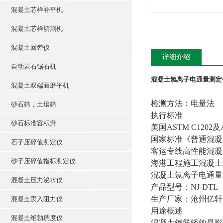
混凝土芯样补平机
混凝土芯样切割机
混凝土回弹仪
详细介绍
自动岩石锯石机
混凝土氯离子电通量测定
混凝土双端面磨平机
检测方法：电量法
砂石筛，土壤筛
执行标准
砂石标准容积升
美国ASTM C1202及
国家标准《普通混凝土
石子压碎值测定仪
客运专线高性能混凝土
砂子压碎值指标测定仪
海港工程施工混凝土结构
混凝土氯离子电通量测定
混凝土压力泌水仪
产品型号：NJ-DTL
生产厂家：沧州亿轩
混凝土贯入阻力仪
用途概述
混凝土维勃稠度仪
混凝土钢筋锈蚀是影