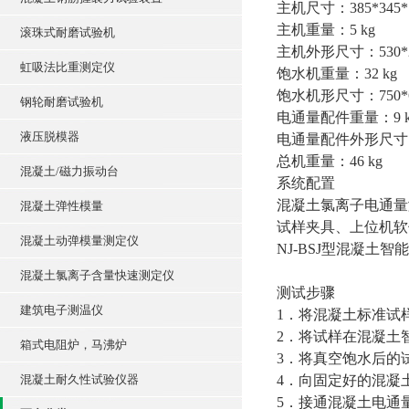
主机尺寸：385*345
主机重量：5 kg
滚珠式耐磨试验机
主机外形尺寸：530*2
虹吸法比重测定仪
饱水机重量：32 kg
饱水机形尺寸：750*6
钢轮耐磨试验机
电通量配件重量：9 k
液压脱模器
电通量配件外形尺寸：4
总机重量：46 kg
混凝土/磁力振动台
系统配置
混凝土氯离子电通量
混凝土弹性模量
试样夹具、上位机软
混凝土动弹模量测定仪
NJ-BSJ型混凝土
混凝土氯离子含量快速测定仪
测试步骤
建筑电子测温仪
1．将混凝土标准试样
2．将试样在混凝土
箱式电阻炉，马沸炉
3．将真空饱水后的
混凝土耐久性试验仪器
4．向固定好的混凝土试
5．接通混凝土电通