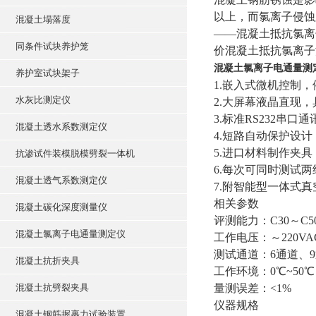
以上，而氯离子侵蚀
混凝土塌落度
——混凝土抵抗氯离
同条件试块养护笼
价混凝土抵抗氯离子
混凝土氯离子电通量测
养护室试块架子
1.嵌入式微机控制
水灰比测定仪
2.大屏幕液晶直现
3.标准RS232
混凝土透水系数测定仪
4.短路自动保护设
5.进口材料制作夹
抗渗试件装模脱模劈裂一体机
6.每次可同时测试
混凝土透气系数测定仪
7.附智能型一体式
相关参数
混凝土碳化深度测量仪
评测能力：C30～C
混凝土氯离子电通量测定仪
工作电压：～220VA
测试通道：6通道、9
混凝土抗折夹具
工作环境：0℃~50℃
混凝土抗劈裂夹具
量测误差：<1%
仪器规格
混凝土钢筋握裹力试验装置