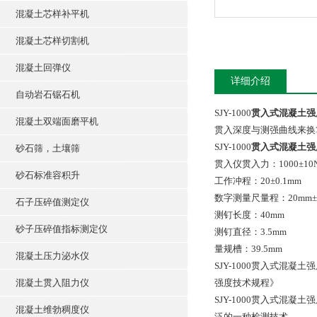
混凝土芯样补平机
混凝土芯样切割机
混凝土回弹仪
详细介绍
自动岩石锯石机
SJY-1000
贯入式混凝土强
混凝土双端面磨平机
贯入深度与测强曲线来换
SJY-1000
贯入式混凝土强
砂石筛，土壤筛
贯入仪贯入力：1000±10
砂石标准容积升
工作冲程：20±0.1mm
数字测量尺量程：20mm±0
石子压碎值测定仪
测钉长度：40mm
砂子压碎值指标测定仪
测钉直径：3.5mm
量规槽：39.5mm
混凝土压力泌水仪
SJY-1000贯入式混凝土
混凝土贯入阻力仪
强度技术规程》
SJY-1000贯入式
混凝土维勃稠度仪
泛的一种检测技术。