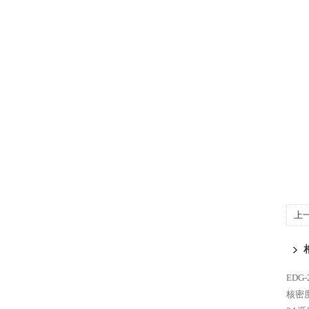
上
EDG
核密