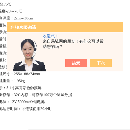
175℃
度-20～70℃
检测深度：2cm～30cm
温度传感器：测量范围0～350℃
 显示测量项目：密度，压实度，孔隙率
欢迎您！
测量时间：＜3秒
来自局域网的朋友！有什么可以帮
测量精度：3%
助您的吗？
 内置测量校正功能，各种温度和湿度情况下都能得到准确的结果
 校准块：固定于运输箱内
无核密度仪仪器规格、电子部分参数：
主机尺寸：255×188×74mm
主机重量：1.95kg
显示：5.1寸高亮彩色触摸屏
数据存储：32G内存，可存储100万个测试数据
主电源：12V 5000mAh锂电池
 电池运行时间：可连续使用20小时