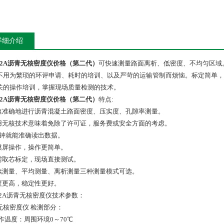
详细介绍
G-2A沥青无核密度仪价格（第二代）
可快速测量路面离析、低密度、不均匀区域
不用为繁琐的环评申请、耗时的培训、以及严苛的运输管制而烦恼。标定简单，
关的操作培训，掌握现场质量检测的技术。
G-2A沥青无核密度仪价格（第二代）
特点:
快速准确地进行沥青混凝土路面密度、压实度、孔隙率测量。
采用无核技术意味着免除了许可证，服务费或安全方面的考虑。
3秒钟就能准确读出数据。
触摸屏操作，操作更简单。
无需取芯标定，现场直接测试。
连续测量、平均测量、离析测量三种测量模式可选。
精度更高，稳定性更好。
G-2A沥青无核密度仪技术参数：
无核密度仪 检测部分：
操作温度：周围环境0～70℃