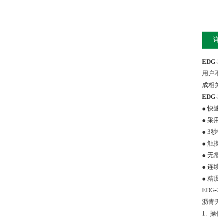
ED
用户
成相
ED
● 
● 
● 
● 
● 
● 
● 
ED
沥青
1. 