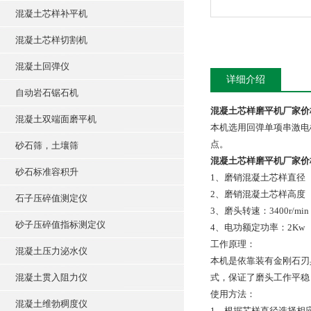
混凝土芯样补平机
混凝土芯样切割机
混凝土回弹仪
详细介绍
自动岩石锯石机
混凝土芯样磨平机厂家价
混凝土双端面磨平机
本机选用回弹单项串激电
点。
砂石筛，土壤筛
混凝土芯样磨平机厂家价
砂石标准容积升
1、磨销混凝土芯样直径（㎜
2、磨销混凝土芯样高度（㎜
石子压碎值测定仪
3、磨头转速：3400r/min
砂子压碎值指标测定仪
4、电功额定功率：2Kw
工作原理：
混凝土压力泌水仪
本机是依靠装有金刚石刃
混凝土贯入阻力仪
式，保证了磨头工作平稳
使用方法：
混凝土维勃稠度仪
1、根据芯样直径选择相