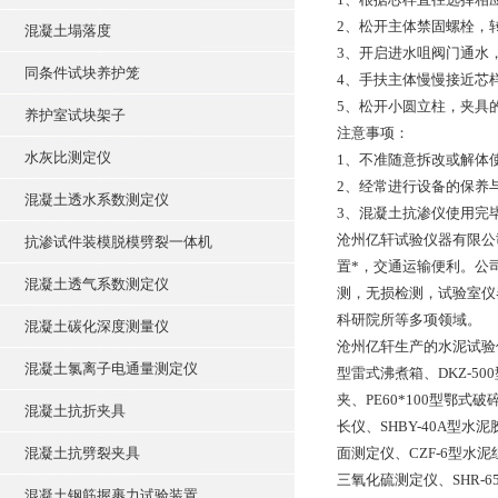
2、松开主体禁固螺栓，
混凝土塌落度
3、开启进水咀阀门通水
同条件试块养护笼
4、手扶主体慢慢接近芯
5、松开小圆立柱，夹具
养护室试块架子
注意事项：
水灰比测定仪
1、不准随意拆改或解体
2、经常进行设备的保养
混凝土透水系数测定仪
3、混凝土抗渗仪使用完
沧州亿轩试验仪器有限公
抗渗试件装模脱模劈裂一体机
置*，交通运输便利。公
混凝土透气系数测定仪
测，无损检测，试验室仪
科研院所等多项领域。
混凝土碳化深度测量仪
沧州亿轩生产的水泥试验仪器
混凝土氯离子电通量测定仪
型雷式沸煮箱、DKZ-50
夹、PE60*100型鄂式
混凝土抗折夹具
长仪、SHBY-40A型
混凝土抗劈裂夹具
面测定仪、CZF-6型水
三氧化硫测定仪、SHR-
混凝土钢筋握裹力试验装置