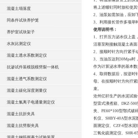
将上述螺钉同时放松使其
混凝土塌落度
2、油泵如需加油，应卸
同条件试块养护笼
3、利用接长管作多项举
使用说明书：
养护室试块架子
1、打开压力泌水仪上盖
水灰比测定仪
活塞至刚接触混凝土表面
2、接顺时针方向拧紧手动
混凝土透水系数测定仪
3、当油压达到30Mpa
作为计算泌水率的基本数
抗渗试件装模脱模劈裂一体机
4、取得数据后，按逆时
混凝土透气系数测定仪
母。在按顺时针方向拧紧
束。
混凝土碳化深度测量仪
沧州亿轩生产的水泥试验仪器
混凝土氯离子电通量测定仪
型雷式沸煮箱、DKZ-50
夹、PE60*100型鄂式
混凝土抗折夹具
长仪、SHBY-40A型
混凝土抗劈裂夹具
面测定仪、CZF-6型水
三氧化硫测定仪、SHR-
混凝土钢筋握裹力试验装置