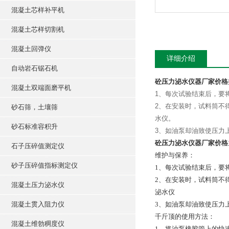
混凝土芯样补平机
混凝土芯样切割机
混凝土回弹仪
详细介绍
自动岩石锯石机
砼压力泌水仪器厂家价格
混凝土双端面磨平机
1、每次试验结束后，要
2、在安装时，试料筒不
砂石筛，土壤筛
水仪。
砂石标准容积升
3、如油泵却油致使压力
砼压力泌水仪器厂家价格
石子压碎值测定仪
维护与保养：
砂子压碎值指标测定仪
1、每次试验结束后，要
2、在安装时，试料筒不
混凝土压力泌水仪
泌水仪
混凝土贯入阻力仪
3、如油泵却油致使压力
千斤顶的使用方法：
混凝土维勃稠度仪
1、将油泵橡胶管上的快