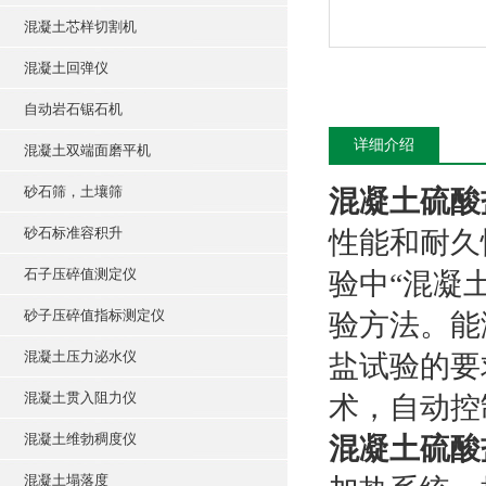
混凝土芯样切割机
混凝土回弹仪
自动岩石锯石机
详细介绍
混凝土双端面磨平机
砂石筛，土壤筛
混凝土硫酸
砂石标准容积升
性能和耐久性
石子压碎值测定仪
验中“混凝
砂子压碎值指标测定仪
验方法。能
混凝土压力泌水仪
盐试验的要
混凝土贯入阻力仪
术，自动控
混凝土维勃稠度仪
混凝土硫酸
混凝土塌落度