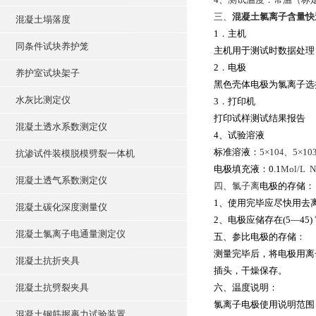
三、
混凝土氯离子含量快
混凝土塌落度
1
．主机
同条件试块养护笼
主机用于测试时数据处理
2
．电极
养护室试块架子
黑色壳体电极为氯离子选
水灰比测定仪
3
．打印机
打印试样测试结果报告
混凝土透水系数测定仪
4
、
试验溶液
标准溶液：
5
×10
、5×10
4
抗渗试件装模脱模劈裂一体机
电极填充液：0.1
Mol/L 
混凝土透气系数测定仪
四、氯子离
电极的存储：
1
、使用完毕应尽快用去
混凝土碳化深度测量仪
2
、电极应储存在(5—45)
混凝土氯离子电通量测定仪
五、参比电极的存储：
测量完毕后，将电极用离
混凝土抗折夹具
插头，干燥保存。
混凝土抗劈裂夹具
六、温度说明：
氯离子电极使用说明范围
混凝土钢筋握裹力试验装置