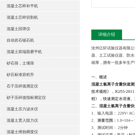
混凝土芯样补平机
混凝土芯样切割机
混凝土回弹仪
详细介绍
自动岩石锯石机
沧州亿轩试验仪器有限公
混凝土双端面磨平机
器、土工试验仪器、防水
雄厚，拥有一批多年生产
砂石筛，土壤筛
砂石标准容积升
一、概述
混凝土氯离子含量快速测
石子压碎值测定仪
技术规程》，JGJ55-20
砂子压碎值指标测定仪
程》，快速测定水溶液、
二、
混凝土氯离子含量快
混凝土压力泌水仪
1
、输入
电源：
220V/ AC
混凝土贯入阻力仪
2
、
测量范围：
1.0
×10
～1
4
3
、测试时间： 2分钟
混凝土维勃稠度仪
4
、测试温度：常温（标