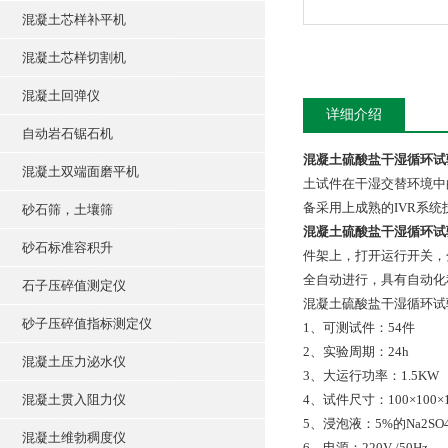
混凝土芯样补平机
混凝土芯样切割机
混凝土回弹仪
详细介绍
自动岩石锯石机
混凝土硫酸盐干湿循环试
混凝土双端面磨平机
土试件在干湿交替环境中
备采用上成熟的IVR系
砂石筛，土壤筛
混凝土硫酸盐干湿循环试
砂石标准容积升
件架上，打开运行开关，
全自动进行，具有自动化
石子压碎值测定仪
混凝土硫酸盐干湿循环试
砂子压碎值指标测定仪
1、可测试件：54件
2、实验周期：24h
混凝土压力泌水仪
3、大运行功率：1.5KW
混凝土贯入阻力仪
4、试件尺寸：100×100×
5、浸泡液：5%的Na2SO
混凝土维勃稠度仪
6、电源：220V /50Hz