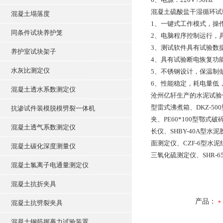
混凝土硫酸盐干湿循环试
混凝土塌落度
1、一键式工作模式，操
同条件试块养护笼
2、电脑程序控制运行，
3、测试软件具有试验数
养护室试块架子
4、具有试验断电恢复功
水灰比测定仪
5、不锈钢设计，保温制
6、性能稳定，耗电量低
混凝土透水系数测定仪
沧州亿轩生产的水泥试验仪器
型雷式沸煮箱、DKZ-50
抗渗试件装模脱模劈裂一体机
夹、PE60*100型鄂式
混凝土透气系数测定仪
长仪、SHBY-40A型
面测定仪、CZF-6型水
混凝土碳化深度测量仪
三氧化硫测定仪、SHR-
混凝土氯离子电通量测定仪
混凝土抗折夹具
产品：
混凝土抗劈裂夹具
混凝土钢筋握裹力试验装置