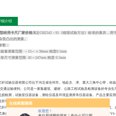
详细介绍
-1型砖用卡尺厂家价格
满足GB2542－91《砌墙试验方法》标准的量具
杂质凸出的测量。
参数：
曲量测量范围 －15～＋30mm 精度0.1mm
形尺寸测量范围 45～247mm 精度 0.5mm
亿轩试验仪器有限公司位于河北省沧州市。地处京、津、冀大三角中心带，依临
，交通运输便利。公司是一家集建筑、建材、公路工程试验及检测设备的专业生
无损检测，试验室仪器设备，测绘仪器及环境监测类等仪器设备。产品主要应用
院所等多项领域。
轩生产的水泥试验仪器：NJ-160型水泥净浆搅拌机、JJ-5型水泥胶砂搅拌机、ZS
欢迎您！
沸煮箱、DKZ-500型水泥电动抗折机、NLD-3型水泥胶砂流动度测定仪、FYS-1
来自局域网的朋友！有什么可以帮