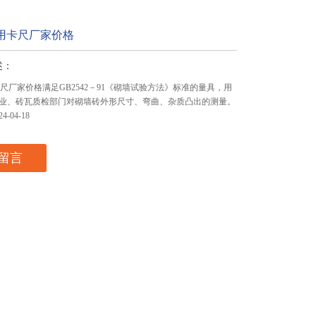
砖用卡尺厂家价格
述：
卡尺厂家价格满足GB2542－91《砌墙试验方法》标准的量具，用
业、砖瓦质检部门对砌墙砖外形尺寸、弯曲、杂质凸出的测量。
-04-18
留言