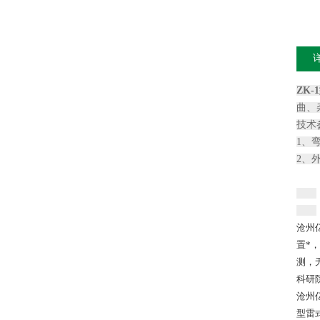
ZK
曲、
技术
1、弯
2、外
沧州
置*
测，
科研
沧州亿
型雷式