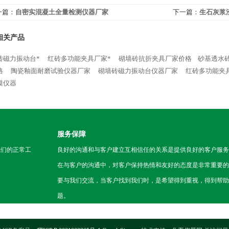
一篇：
自密实混凝土全量检测仪器厂家
下一篇：
生石灰浆
相关产品
砖磁力振动台*
红砖多功能夹具厂家*
砌墙砖抗折夹具厂家价格
​砂基透
格
陶瓷釉面耐磨试验仪器厂家
砌墙砖磁力振动台仪器厂家
红砖多功能夹
模仪器
服务保障
我们的正常工
良好的沟通和与客户建立互相信任的关系是提供良好的客户服务
在与客户的沟通中，对客户保持热情和友好的态度是非常重要的
要与我们交流，当客户找到我们时，是希望得到重视，得到帮助
题。