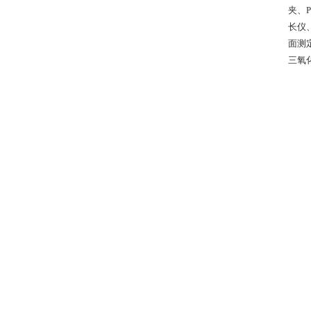
夹、P
长仪
面测
三氧