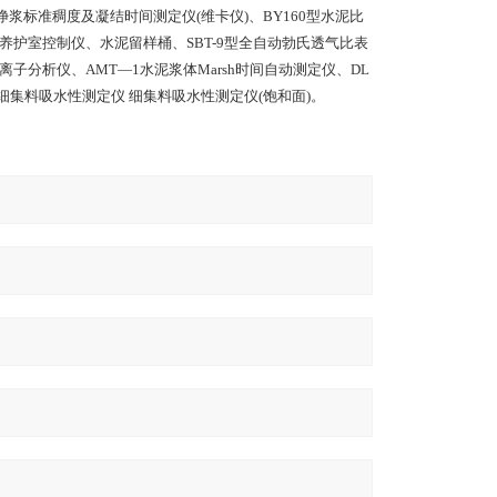
水泥净浆标准稠度及凝结时间测定仪(维卡仪)、BY160型水泥比
恒湿养护室控制仪、水泥留样桶、SBT-9型全自动勃氏透气比表
离子分析仪、AMT—1水泥浆体Marsh时间自动测定仪、DL
。细集料吸水性测定仪 细集料吸水性测定仪(饱和面)。