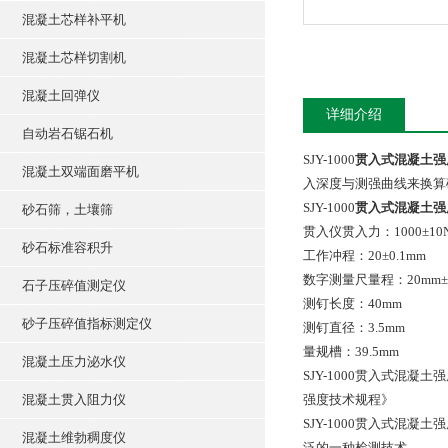
混凝土芯样补平机
混凝土芯样切割机
混凝土回弹仪
详细介绍
自动岩石锯石机
SJY-1000
贯入式混凝土强
混凝土双端面磨平机
入深度与测强曲线来换算
SJY-1000
贯入式混凝土强
砂石筛，土壤筛
贯入仪贯入力：1000±10
砂石标准容积升
工作冲程：20±0.1mm
数字测量尺量程：20mm±0
石子压碎值测定仪
测钉长度：40mm
砂子压碎值指标测定仪
测钉直径：3.5mm
量规槽：39.5mm
混凝土压力泌水仪
SJY-1000贯入式混凝土
混凝土贯入阻力仪
强度技术规程》
SJY-1000贯入式
混凝土维勃稠度仪
泛的一种检测技术。