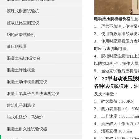
滚珠式耐磨试验机
电动液压脱模器价格
注意
虹吸法比重测定仪
1、 严禁不加油，使油泵
2、 使用前必须排尽系
钢轮耐磨试验机
3、 使用时应观察压力表示
液压脱模器
时应迅速切断电源。
4、 脱模时应注意油缸
混凝土/磁力振动台
以防损坏机件，操作人员
混凝土弹性模量
5、 当做完试验后应将
YT-30型
电动液压脱
混凝土动弹模量测定仪
各种试模脱模用，油
混凝土氯离子含量快速测定仪
及技术参数：
1、 醉大载荷：300KN
建筑电子测温仪
2、 测力表量程：0－60M
3、 上升速度：50c m /mi
箱式电阻炉，马沸炉
4、 油液醉大工作压力：3
混凝土耐久性试验仪器
5、 活塞直径 100 mm
6、 活塞醉大行程：280m