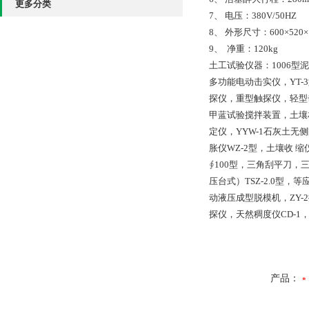
更多分类
7、 电压：380V/50H
8、 外形尺寸：600×520×
9、 净重：120kg
土工试验仪器：1006型泥
多功能电动击实仪，YT-3
探仪，重型触探仪，轻型
甲蓝试验搅拌装置，土壤相
定仪，YYW-1石灰土无侧
胀仪WZ-2型，土壤收 缩仪
∮100型，三角刮平刀，
压台式）TSZ-2.0型，
动液压成型脱模机，ZY-2振
探仪，天然稠度仪CD-1，
产品：