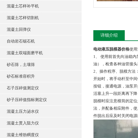
混凝土芯样补平机
混凝土芯样切割机
混凝土回弹仪
详细介绍
自动岩石锯石机
电动液压脱模器价格
使用
混凝土双端面磨平机
1、 使用前首先向油箱内
油），检查各种油管接头
砂石筛，土壤筛
2、操作程序、脱模方法
砂石标准容积升
开始时，将手动杆至中间
按钮，接通电源，油泵开
石子压碎值测定仪
活塞上升一段距离再下降
砂子压碎值指标测定仪
脱模时应注意模筒的定位
法，并配备相应附件，使
混凝土压力泌水仪
件脱出后应及时关闭电源
混凝土贯入阻力仪
混凝土维勃稠度仪