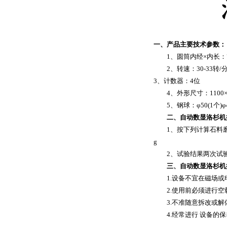
一、产品主要技术参数：
1、圆筒内经×内长：710m
2、转速：30-33转/
3、计数器：4位
4、外形尺寸：1100×78
5、钢球：φ50(1个)φ47.5
二、自动数显洛杉机
1、按下列计算石料磨耗率至
g
2、试验结果两次试验
三、自动数显洛杉机
1.设备不宜在磁场或
2.使用前必须进行空载
3.不准随意拆改或解
4.经常进行 设备的保