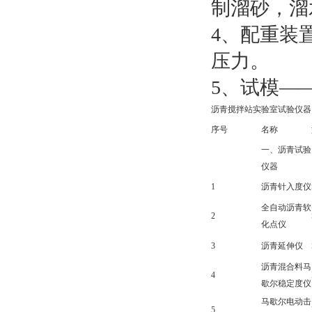
制溜砂，溜
4、配重装
压力。
5、试模—
沥青搅拌站实验室试验仪器
序号
名称
一、沥青试验
仪器
1
沥青针入度仪
全自动沥青软
2
化点仪
3
沥青延伸仪
沥青混合料马
4
歇尔稳定度仪
马歇尔电动击
5