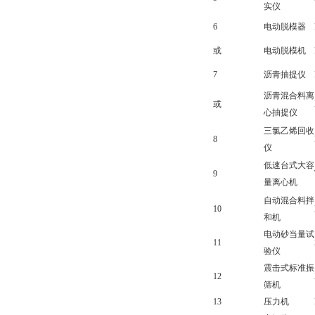
实仪
6
电动脱模器
或
电动脱模机
7
沥青抽提仪
沥青混合料离
或
心抽提仪
三氯乙烯回收
8
仪
低速台式大容
9
量离心机
自动混合料拌
10
和机
电动砂当量试
11
验仪
震击式标准振
12
筛机
13
压力机