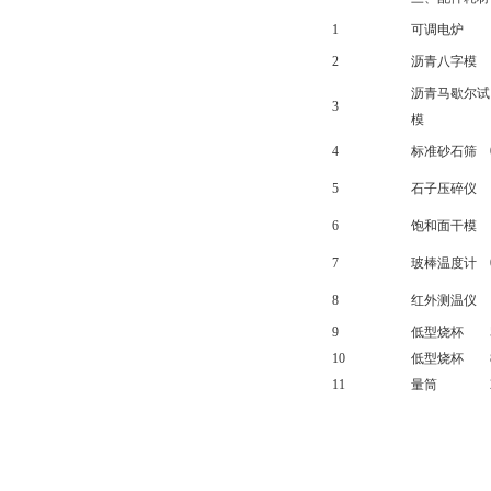
1
可调电炉
2
沥青八字模
沥青马歇尔试
3
模
4
标准砂石筛
5
石子压碎仪
6
饱和面干模
7
玻棒温度计
8
红外测温仪
9
低型烧杯
10
低型烧杯
11
量筒