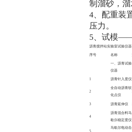
制溜砂，溜
4、配重装
压力。
5、试模—
沥青搅拌站实验室试验仪器
序号
名称
一、沥青试验
仪器
1
沥青针入度仪
全自动沥青软
2
化点仪
3
沥青延伸仪
沥青混合料马
4
歇尔稳定度仪
马歇尔电动击
5