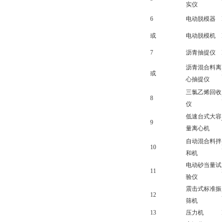
实仪
6
电动脱模器
或
电动脱模机
7
沥青抽提仪
沥青混合料离
或
心抽提仪
三氯乙烯回收
8
仪
低速台式大容
9
量离心机
自动混合料拌
10
和机
电动砂当量试
11
验仪
震击式标准振
12
筛机
13
压力机