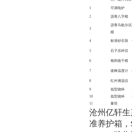
1
可调电炉
2
沥青八字模
沥青马歇尔试
3
模
4
标准砂石筛
5
石子压碎仪
6
饱和面干模
7
玻棒温度计
8
红外测温仪
9
低型烧杯
10
低型烧杯
11
量筒
沧州亿轩生
准养护箱，S