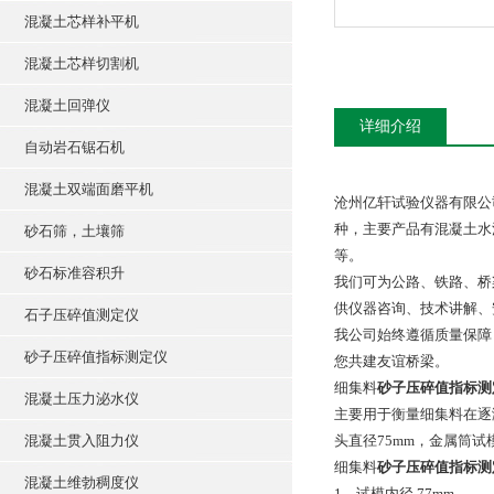
混凝土芯样补平机
混凝土芯样切割机
混凝土回弹仪
详细介绍
自动岩石锯石机
混凝土双端面磨平机
沧州亿轩试验仪器有限公
种，主要产品有混凝土水
砂石筛，土壤筛
等。
砂石标准容积升
我们可为公路、铁路、桥
供仪器咨询、技术讲解、
石子压碎值测定仪
我公司始终遵循质量保障
砂子压碎值指标测定仪
您共建友谊桥梁。
细集料
砂子压碎值指标测
混凝土压力泌水仪
主要用于衡量细集料在逐
混凝土贯入阻力仪
头直径75mm，金属筒试模
细集料
砂子压碎值指标测
混凝土维勃稠度仪
1、试模内径 77mm