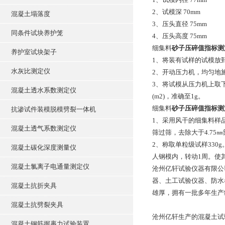
2、试模深 70mm
混凝土塌落度
3、压头直径 75mm
同条件试块养护笼
4、压头高度 75mm
细集料
砂子压碎值指标测
养护室试块架子
1、将装有试样的试模放
水灰比测定仪
2、开动压力机，均匀地施
3、将试模从压力机上取下，
混凝土透水系数测定仪
(m2)，准确至1g。
细集料
砂子压碎值指标测
抗渗试件装模脱模劈裂一体机
1、采用风干的细集料样品
混凝土透气系数测定仪
筛过筛，去除大于4.75㎜部分
2、称取单粒级试样33
混凝土碳化深度测量仪
人钢模内，转动1周。使
混凝土氯离子电通量测定仪
沧州亿轩试验仪器有限公
器、土工试验仪器、防水
混凝土抗折夹具
雄厚，拥有一批多年生产
混凝土抗劈裂夹具
沧州亿轩生产的混凝土试验仪
混凝土钢筋握裹力试验装置