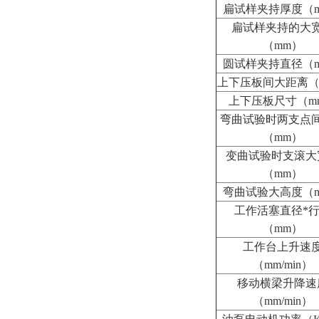
扁试样夹持厚度（
扁试样夹持的大
（
mm
）
圆试样夹持直径（
上下压板间大距离
上下压板尺寸（
m
弯曲试验时两支点
（
mm
）
变曲试验时支滚大
（
mm
）
弯曲试验大高度（
工作活塞直径
*
（
mm
）
工作台上升速
（
mm/min
）
移动横梁升降速
（
mm/min
）