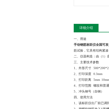
详细介绍
一、用途
手动钢筋标距仪全国可发
筋试验，它具有结构紧凑
二、仪器构造：由（1）
三、主要技术参数
1、外形尺寸 500*200*2
2、打印深度 0.3mm
3、打印距离 5mm 10m
4、打印范围 螺纹和普
5、冲头钢号（自钢）
四、使用方法
1、该标距仪出厂前已调
2、把螺纹钢筋放入V形