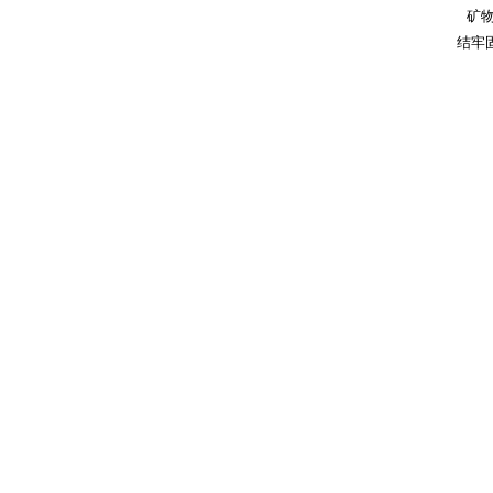
矿物
结牢