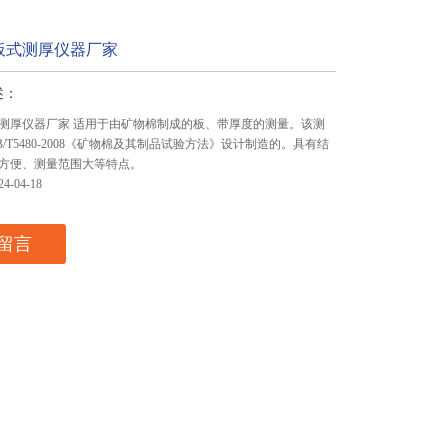
板式测厚仪器厂家
述：
测厚仪器厂家 适用于由矿物棉制成的板、带厚度的测量。该测
/T5480-2008《矿物棉及其制品试验方法》设计制造的。具有结
方便、测量范围大等特点。
-04-18
留言