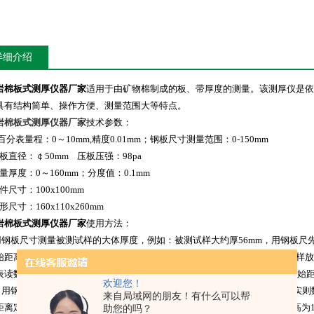
详细介绍
岩棉板式测厚仪器厂家
适用于由矿物棉制成的板、带厚度的测量。该测厚仪是依据GB
具有结构简单、操作方便、测量范围大等特点。
岩棉板式测厚仪器厂家
技术参数：
分表量程：0～10mm,精度0.01mm；钢板尺寸测量范围：0-150mm
板直径：￠50mm 压板压强：98pa
量厚度：0～160mm；分度值：0.1mm
件尺寸：100x100mm
形尺寸：160x110x260mm
岩棉板式测厚仪器厂家
使用方法：
钢板尺寸测量被测试样的大体厚度，例如：被测试样大约厚56mm，用钢板尺先
始距离，然后将测厚仪的移动横梁拧紧，轻轻抬起测厚仪的压盘，将被测试样放
读数稳定后读数，准确到0.1mm.如读数为6.1mm,则该试样的真实厚度为初始距离50
欢迎您！
用钢板尺和测厚仪确定被测试样的初始厚度时，请取接近试样的整数值，实则数值
来自局域网的朋友！有什么可以帮
离定位20mm,在50～60mm时，初始距离定位50mm, 其他同理，初始距离高为1
助您的吗？