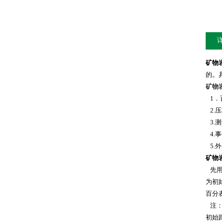
矿物
的。
矿物
1．百
2.压
3.测
4.事
5.外
矿物
先用
为初
百分表
注：
初始距