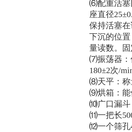
⑹配重活塞同
座直径25
保持活塞在
下沉的位置
量读数。固
⑺振荡器：使
180±2次/m
⑻天平：称量
⑼烘箱：能使
⑽广口漏斗
⑾一把长5
⑿一个筛孔4