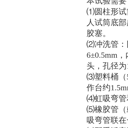
本试验需要
⑴圆柱形试筒
人试筒底部起
胶塞。
⑵冲洗管：
6±0.5m
头，孔径为1
⑶塑料桶（
作台约1.5
⑷虹吸弯管
⑸橡胶管（
吸弯管联在