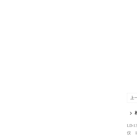
上
LD-
仪