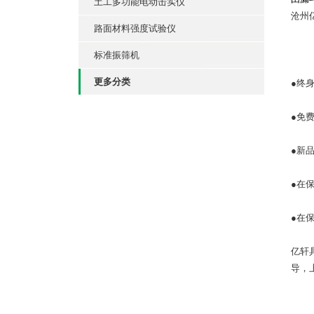
土工多功能电动击实仪
沧州
路面材料强度试验仪
标准振筛机
更多分类
●终
●免
●新
●在
●在
亿轩
导，