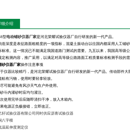
详细介绍
38型
电动铺砂仪器厂家
是河北荣耀试验仪器厂自行研发的新一代产品。
构造深度是表征路面粗糙度的一项指标，混凝土振动台以往国内都采用人工铺砂
际标准。这一情况已不能满足我国道路门测试的需要。九五以来，我国高等级公
规定检测内容，推广采用，以满足对高等级公路路面工程质量标准检测手段的需
铺砂仪器厂家
操作注意事项
由于仪器比较精巧，是河北荣耀试验仪器厂自行研发的新一代产品。传动部件大
能粘有污物，使用时要轻拿轻放。
应尽可能避免有风沙天气在户外使用。
往砂斗内灌砂时应均匀灌注。
每次使用完毕后应随即清扫干净，放入木箱内。
如果电源正负极接错，立即改正。
亿轩试验仪器有限公司同时供应沥青试验仪器
铜八字模
低温延伸度测定仪