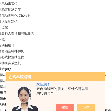
尔电动击实仪
尔稳定度测定仪
智能沥青软化点试验器
针入度测定仪
闪点仪
混合料大理论相对密度仪
水域
运动粘度计
沥青混合料拌和机
离心式快速抽提仪
振动压实成型机
技术参数
砂漏斗容积约70毫升，砂漏斗下部开口宽度2.7毫米铺砂带尺寸：宽50厚4毫米。
砂漏斗移动速度：约15毫每秒。
欢迎您！
砂漏斗移动范围：约290毫米。
来自局域网的朋友！有什么可以帮
形尺寸：470×160×140毫米
助您的吗？
流电机电源：12伏、3.3安培。
结构形式
斗、框架、标尺、微型电机、控制操作器组成。标准配件有标定用玻璃板、标准