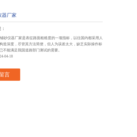
仪器厂家
述：
型电动铺砂仪器厂家是表征路面粗糙度的一项指标，以往国内都采用人
构造深度，尽管其方法简便，但人为误差太大，缺乏实际操作标
已不能满足我国道路部门测试的需要。
-04-18
留言