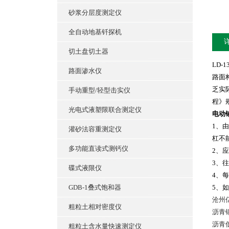
砂浆分层度测定仪
全自动地基钎探机
切土盘切土器
LD-1
路面渗水仪
路面
乏实
手动重型/轻型击实仪
程》
光电式液塑限联合测定仪
电动
1、
灌砂法容重测定仪
杠不
多功能直读式测钙仪
2、
3、
碟式液限仪
4、
GDB-1叠式饱和器
5、
沧州
粗粒土相对密度仪
沥青
沥青
粗粒土含水量快速测定仪