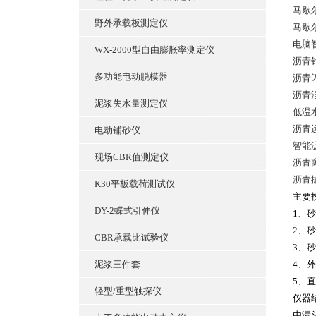
马歇
野外承载板测定仪
马歇
电脑
WX-2000型自由膨胀率测定仪
沥青
多功能电动脱模器
沥青
沥青
泥浆失水量测定仪
低温
沥青
电动铺砂仪
智能
现场CBR值测定仪
沥青
沥青
K30平板载荷测试仪
主要
DY-2蝶式引伸仪
1、
2、
CBR承载比试验仪
3、
泥浆三件套
4、外
5、直
轻型/重型触探仪
仪器
由漏