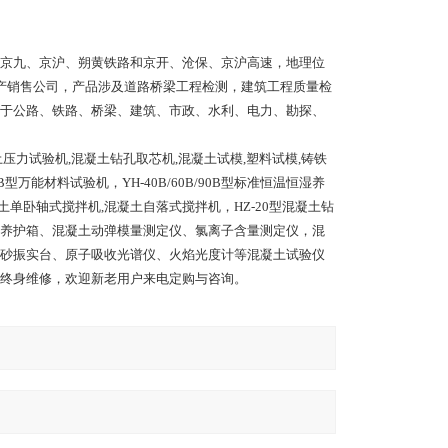
京九、京沪、朔黄铁路和京开、沧保、京沪高速，地理位
产销售公司，产品涉及道路桥梁工程检测，建筑工程质量检
于公路、铁路、桥梁、建筑、市政、水利、电力、勘探、
压力试验机,混凝土钻孔取芯机,混凝土试模,塑料试模,铸铁
B型万能材料试验机，YH-40B/60B/90B型标准恒温恒湿养
/150型混凝土单卧轴式搅拌机,混凝土自落式搅拌机，HZ-20型混凝土钻
土加速养护箱、混凝土动弹模量测定仪、氯离子含量测定仪，混
砂振实台、原子吸收光谱仪、火焰光度计等混凝土试验仪
终身维修，欢迎新老用户来电定购与咨询。