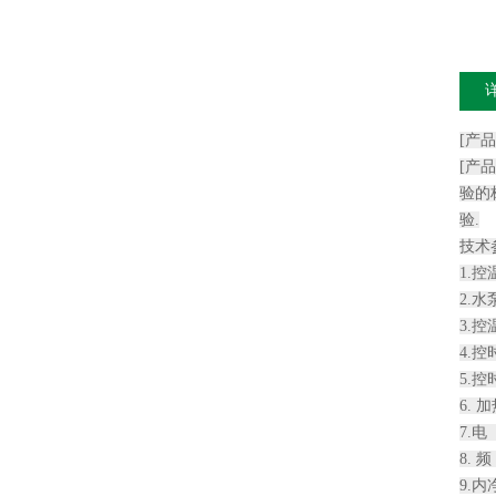
[产
[产
验的
验.
技术
1.控
2.水
3.控
4.控
5.控
6. 
7.电
8. 
9.内