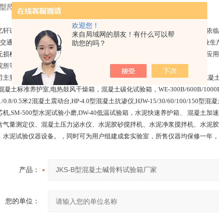
外型尺寸：1250×680×820mm
欢迎您！
亿轩试验仪器有限公司位于河北省沧州市。地处京、津、冀大三角中心带，依临
来自局域网的朋友！有什么可以帮
，交通运输便利。公司是一家集建筑、建材、公路工程试验及检测设备的专业生
助您的吗？
无损检测，试验室仪器设备，测绘仪器及环境监测类等仪器设备。产品主要应用
院所等多项领域。
司主要产品有:标养箱,养护箱,混凝土搅拌站试验仪器设备,水泥压力试验机,混凝土
混凝土标准养护室,电热鼓风干燥箱，混凝土碳化试验箱，WE-300B/600B/1000
1/0.8/0.5米2混凝土震动台,HP-4.0型混凝土抗渗仪,HJW-15/30/60/100
芯机,SM-500型水泥试验小磨,DW-40低温试验箱，水泥快速养护箱、 混凝
含气量测定仪、混凝土压力泌水仪、水泥胶砂搅拌机、水泥净浆搅拌机、水泥胶
，水泥试验仪器设备。，同时可为用户组建成套实验室，所售仪器均保修一年，
产品：
您的单位：