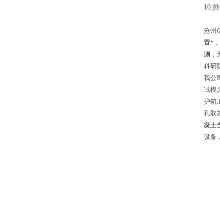
10.
沧州
置*
测，
科研
我公
试模,
护箱,
孔取
凝土
设备