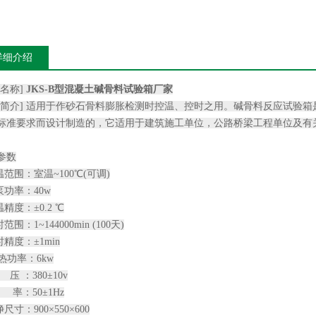
详细介绍
品名称]
JKS-B型混凝土碱骨料试验箱厂家
品简介] 适用于作砂石骨料膨胀检测时控温、控时之用。碱骨料反应试验
标准要求而设计制造的，它适用于建筑施工单位，公路桥梁工程单位及有
参数
温范围：室温~100℃(可调)
泵功率：40w
温精度：±0.2 ℃
时范围：1~144000min (100天)
时精度：±1min
加热功率：6kw
 压 ：380±10v
频 率：50±1Hz
净尺寸：900×550×600