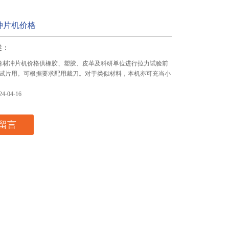
冲片机价格
述：
防水卷材冲片机价格供橡胶、塑胶、皮革及科研单位进行拉力试验前
试片用。可根据要求配用裁刀。对于类似材料，本机亦可充当小
-04-16
留言