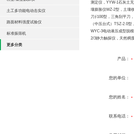
测定仪，YYW-1石灰土无
壤膨胀仪WZ-2型，土壤收 
土工多功能电动击实仪
刀∮100型，三角刮平刀
路面材料强度试验仪
（中压台式）TSZ-2.0
WYC-3电动液压成型脱模机
标准振筛机
2/3静力触探仪，天然稠度
更多分类
产品：
您的单位：
您的姓名：
联系电话：