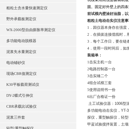
圆。固定好外壁上的四条
粗粒土含水量快速测定仪
前试模内壁涂好油脂，以
野外承载板测定仪
粗粒土电动击实仪
注意事
1．因仪器本身存在强震
WX-2000型自由膨胀率测定仪
2．在插拔连接缆线时，
多功能电动脱模器
3．每个工作日，要在链
4．使用一段时间后，如
泥浆失水量测定仪
装箱单：
1击实主机一台
电动铺砂仪
2电路控制器一台
现场CBR值测定仪
3击实锤二个
4组合试模三套
K30平板载荷测试仪
5使用说明书一份
DY-2蝶式引伸仪
6出厂合格证一份
土工试验仪器：1006型泥
CBR承载比试验仪
多功能电动击实仪，YT-3
泥浆三件套
探仪，重型触探仪，轻型
甲蓝试验搅拌装置，土壤相
轻型/重型触探仪