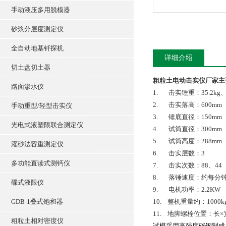
手动液压多用脱模器
砂浆分层度测定仪
全自动地基钎探机
详细介绍
切土盘切土器
粗粒土电动击实仪厂家
主
路面渗水仪
1. 击实锤重：35.2kg、1
2. 击实落高：600mm
手动重型/轻型击实仪
3. 锤底直径：150mm
光电式液塑限联合测定仪
4. 试筒直径：300mm
5. 试筒高度：288mm
灌砂法容重测定仪
6. 击实层数：3
多功能直读式测钙仪
7. 击实次数：88、44
8. 落锤速度：约每分钟
碟式液限仪
9. 电机功率：2.2KW
GDB-1叠式饱和器
10. 整机重量约：1000k
11. 地脚螺栓位置：长×宽
粗粒土相对密度仪
试模采用高强度碳钢制成