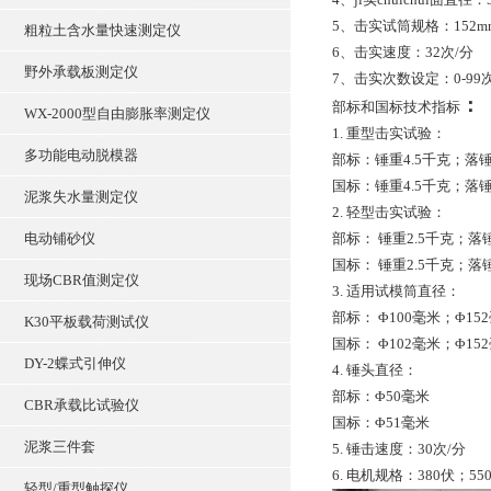
5、击实试筒规格：152mm
粗粒土含水量快速测定仪
6、击实速度：32次/分
野外承载板测定仪
7、击实次数设定：0-99
：
部标和国标技术指标
WX-2000型自由膨胀率测定仪
1. 重型击实试验：
多功能电动脱模器
部标：锤重4.5千克；落锤
国标：锤重4.5千克；落锤
泥浆失水量测定仪
2. 轻型击实试验：
电动铺砂仪
部标： 锤重2.5千克；落
国标： 锤重2.5千克；落
现场CBR值测定仪
3. 适用试模筒直径：
部标： Φ100毫米；Φ15
K30平板载荷测试仪
国标： Φ102毫米；Φ15
DY-2蝶式引伸仪
4. 锤头直径：
部标：Φ50毫米
CBR承载比试验仪
国标：Φ51毫米
泥浆三件套
5. 锤击速度：30次/分
6. 电机规格：380伏；55
轻型/重型触探仪