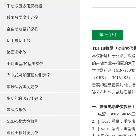
手动液压多用脱模器
砂浆分层度测定仪
全自动地基钎探机
详细介绍
切土盘切土器
TDJ-III
数显电动击实仪
路面渗水仪
本仪器适用于公路、铁路
的jia含水量与相应的
手动重型/轻型击实仪
本仪器符合（GB-796
光电式液塑限联合测定仪
（CBR）（T0134-9
击实和重型击实功能，控
灌砂法容重测定仪
迹分布均匀、试块质量好
多功能直读式测钙仪
一、
数显电动击实仪器
主
碟式液限仪
1、电源：380V 50HZ(
GDB-1叠式饱和器
2、ji实chui重量：重型击
3、ji实chui落高：重型
粗粒土相对密度仪
4、ji实chuichui面直径：