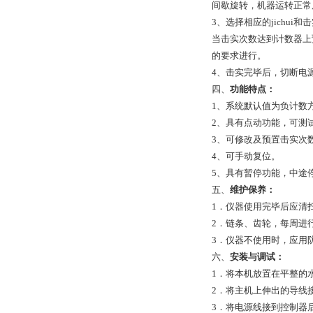
间歇旋转，机器运转正常
3、选择相应的jichu
当击实次数达到计数器上
的要求进行。
4、击实完毕后，切断电
四、
功能特点：
1、系统默认值为负计数
2、具有点动功能，可测
3、可修改及预置击实次
4、可手动复位。
5、具有暂停功能，中途
五、
维护保养：
1．仪器使用完毕后应清
2．链条、齿轮，每周进
3．仪器不使用时，应用
六、
安装与调试：
1．将本机放置在平整的
2．将主机上伸出的导线
3．将电源线接到控制器