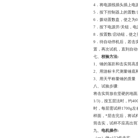
4．将电源线插头插上电
5．按下控制器上的置数
6．拨动置数盘，使之为0
7．按下电源开/关钮，电
8．按置数/启动钮，使
9．待自动停机后，若击
置，再次试机，直到自动停
七、
校验方法:
1、锤的落距和击实筒高
2、用游标卡尺测量锤底
3、用天平称量锤的质量
八、试验步骤:
将击实筒放在坚硬的地面上
1/3)，按五层法时，约4
时，每层需试样1700g
样面，*层击完后，将试
筒击实，试样不应高出筒
九、
电机操作:
（一）做φ152件击实.