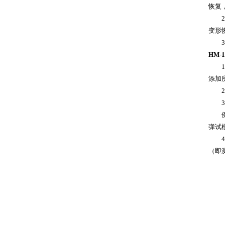
恢复
2、
变形
3、
HM-
1、
添加
2、
3、
例如：
弹试
4、
（即