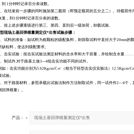
，到 1分钟时记录百分表读数。
在结束前一步骤的同时施加第二载荷（即预定载荷的五分之二）。待载荷作用
恢复，到1分钟时记录百分表的读数。
按上述步骤逐级进行第三、第四、直到后一级加荷，卸载试验。
1型
现场土基回弹模量测定仪*出售
试验步骤：
试料的准备：如试料为粗颗粒的级配集料，则筛取试料中直径大于20mm的颗粒
所缺粒料，使达到级配要求。
击实试验：按击实试验法测定材料的含水率和大干容量，并绘制含水量………
制试件,对于路基土做3---4组击实功能不同的试件。
击实功能分别为5.62Kgcm/C㎡（相当于轻型击实仪实验法）12.5Kgcm/Cm,
模试验。
对于路面材料，参照承载比试验法制作方法制取试件，同一试件作2—4个，
测回弹模量）。
产品：