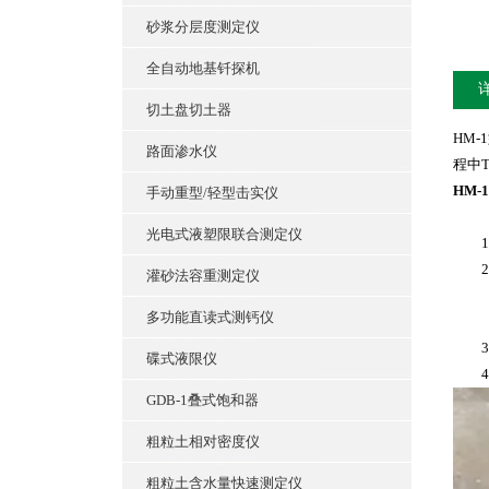
砂浆分层度测定仪
全自动地基钎探机
切土盘切土器
HM-
路面渗水仪
程中
HM-
手动重型/轻型击实仪
光电式液塑限联合测定仪
1.杠
2.承
灌砂法容重测定仪
Φ3
多功能直读式测钙仪
Φ5
3、外
碟式液限仪
4、
GDB-1叠式饱和器
粗粒土相对密度仪
粗粒土含水量快速测定仪