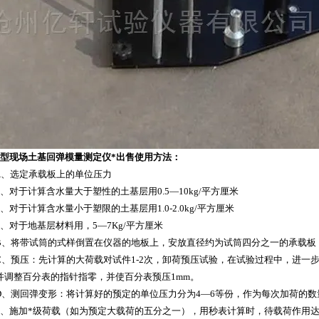
1型
现场土基回弹模量测定仪*出售
使用方法：
选定承载板上的单位压力
对于计算含水量大于塑性的土基层用0.5—10kg/平方厘米
对于计算含水量小于塑限的土基层用1.0-2.0kg/平方厘米
对于地基层材料用，5—7Kg/平方厘米
将带试筒的式样倒置在仪器的地板上，安放直径约为试筒四分之一的承载板
预压：先计算的大荷载对试件1-2次，卸荷预压试验，在试验过程中，进一
并调整百分表的指针指零，并使百分表预压1mm。
测回弹变形：将计算好的预定的单位压力分为4—6等份，作为每次加荷的数
施加*级荷载（如为预定大载荷的五分之一），用秒表计算时，待载荷作用达