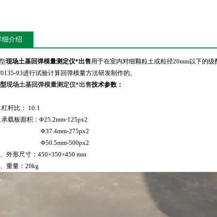
详细介绍
1型
现场土基回弹模量测定仪*出售
用于在室内对细颗粒土或粒径20mm以下的
T0135-93进行试验计算回弹模量方法研发制作的。
1型
现场土基回弹模量测定仪*出售
技术参数：
杆比： 10:1
载板面积：Φ25.2mm-125px2
7.4mm-275px2
0.5mm-500px2
形尺寸：450×350×450 mm
重量：20kg