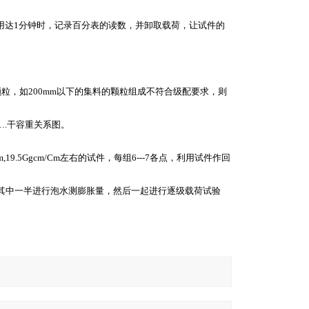
达1分钟时，记录百分表的读数，并卸取载荷，让试件的
，如200mm以下的集料的颗粒组成不符合级配要求，则
.干容重关系图。
19.5Ggcm/Cm左右的试件，每组6---7各点，利用试件作回
其中一半进行泡水测膨胀量，然后一起进行逐级载荷试验