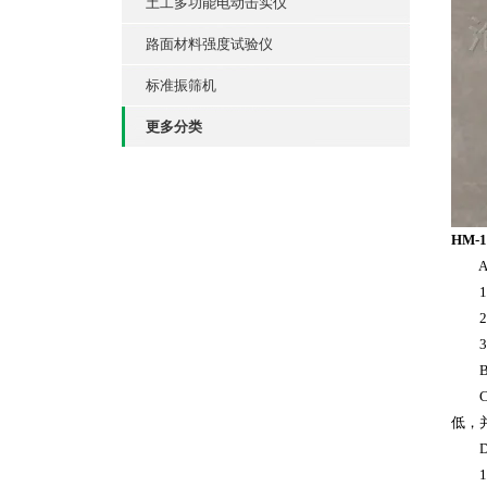
土工多功能电动击实仪
路面材料强度试验仪
标准振筛机
更多分类
HM-
A、
1、
2、
3、
B、
C、
低，
D、
1、