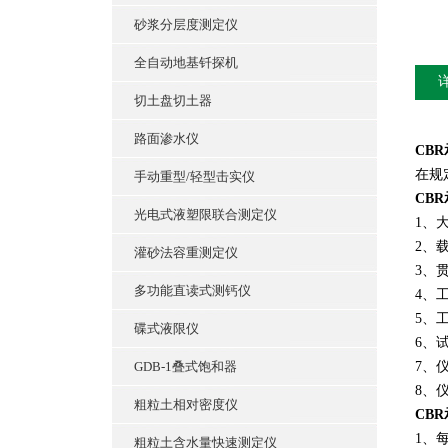
砂浆分层度测定仪
全自动地基钎探机
切土盘切土器
路面渗水仪
CB
在规
手动重型/轻型击实仪
CB
光电式液塑限联合测定仪
1、大
2、载
灌砂法容重测定仪
3、贯
多功能直读式测钙仪
4、
5、
碟式液限仪
6、试
GDB-1叠式饱和器
7、仪
8、仪
粗粒土相对密度仪
CB
1、
粗粒土含水量快速测定仪