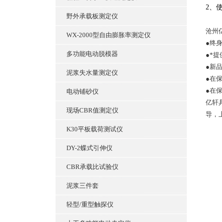
2、
野外承载板测定仪
沧州
WX-2000型自由膨胀率测定仪
●终
多功能电动脱模器
●*
●新
泥浆失水量测定仪
●在
●在
电动铺砂仪
亿轩
现场CBR值测定仪
导，
K30平板载荷测试仪
DY-2蝶式引伸仪
CBR承载比试验仪
泥浆三件套
轻型/重型触探仪