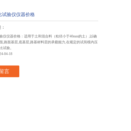
载比试验仪仪器价格
述：
试验仪仪器价格：适用于土和混合料（粒径小于40mm的土）,以确
面,路面基层,底基层,路基材料层的承载能力,在规定的试筒模内压
比试验。
-04-18
留言