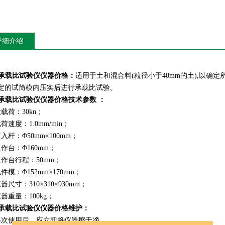
详细介绍
R承载比试验仪仪器价格
：
适用于土和混合料(粒径小于40mm的土),以确定
定的试筒模内压实后进行承载比试验。
R承载比试验仪仪器价格
技术参数 ：
载荷：30kn；
荷速度：1.0mm/min；
入杆：Φ50mm×100mm；
工作台：Φ160mm；
工作台行程：50mm；
件模：Φ152mm×170mm；
器尺寸：310×310×930mm；
器重量：100kg；
R承载比试验仪仪器价格
维护：
每次使用后，应立即将仪器擦干净。