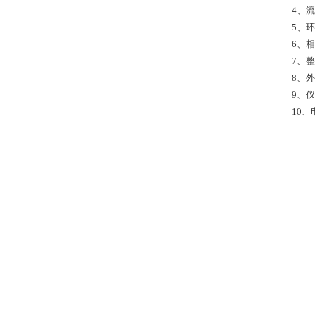
4、流
5、环
6、相
7、整
8、外
9、仪
10、