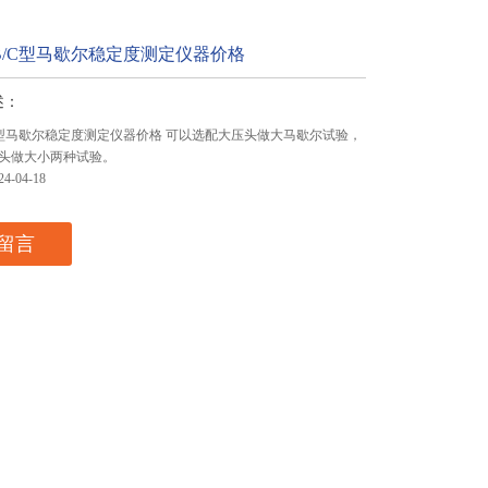
A/B/C型马歇尔稳定度测定仪器价格
述：
B/C型马歇尔稳定度测定仪器价格 可以选配大压头做大马歇尔试验，
头做大小两种试验。
-04-18
留言