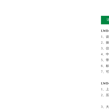
LWD
1、
2、
3、
4、
5、
6、
7、
LWD
1、上
2、压
（15
3、