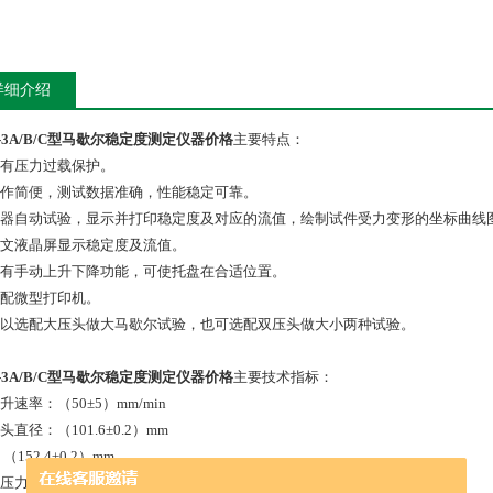
详细介绍
-3A/B/C型马歇尔稳定度测定仪器价格
主要特点：
设有压力过载保护。
操作简便，测试数据准确，性能稳定可靠。
仪器自动试验，显示并打印稳定度及对应的流值，绘制试件受力变形的坐标曲线
中文液晶屏显示稳定度及流值。
带有手动上升下降功能，可使托盘在合适位置。
标配微型打印机。
可以选配大压头做大马歇尔试验，也可选配双压头做大小两种试验。
-3A/B/C型马歇尔稳定度测定仪器价格
主要技术指标：
升速率：（50±5）mm/min
头直径：（101.6±0.2）mm
2.4±0.2）mm
大压力：50KN 精度：1％