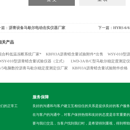
一篇：
沥青设备马歇尔电动击实仪器厂家
下一篇：
HYRS-
相关产品
混合料低温冻断系统厂家*
KBF03A沥青蜡含量试验附件*出售
WSY-010
WSY-010型沥青蜡含量试验仪器（立式）
LWD-3A/B/C型马歇尔稳定度测定
D3/5电脑数控沥青马歇尔稳定度测定仪厂家
KBF03A沥青蜡含量试验附件价格
服务保障
我们的正常工
良好的沟通和与客户建立互相信任的关系是提供良好的客户服务
在与客户的沟通中，对客户保持热情和友好的态度是非常重要的
要与我们交流，当客户找到我们时，是希望得到重视，得到帮助