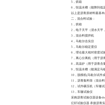
5，烘箱
6，恒温水槽（能降到低
以上是沥青原材料最基本的
二，混合料试验：
1，烘箱
2，电子天平（浸水天平
3，混合料搅拌机
4，马歇尔击实仪
5，马歇尔稳定度仪
6，理论最大相对密度试
7，离心分离机（用于沥
8，高温炉（用于沥青含
9，恒温水槽（能满足马
10，脱模机(马歇尔试件
11，沥青集料筛（混合
12，试件碾压机（车辙
13，车辙试验仪
采购沥青试验仪器设备sh
亿轩试验仪器 承接沥青