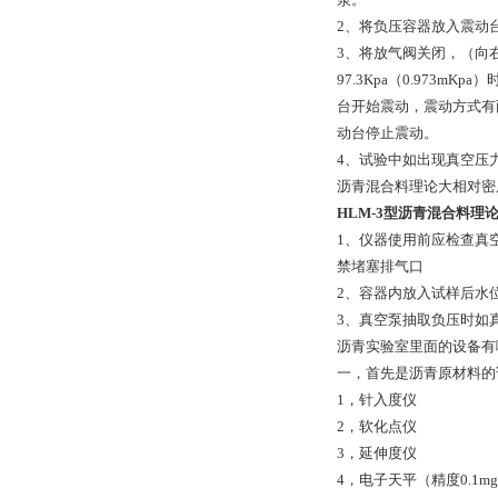
2、将负压容器放入震动
3、将放气阀关闭，（向
97.3Kpa（0.97
台开始震动，震动方式有
动台停止震动。
4、试验中如出现真空压
沥青混合料理论大相对密度
HLM-3型沥青混合料理
1、仪器使用前应检查真
禁堵塞排气口
2、容器内放入试样后水
3、真空泵抽取负压时如
沥青实验室里面的设备有
一，首先是沥青原材料的
1，针入度仪
2，软化点仪
3，延伸度仪
4，电子天平（精度0.1m