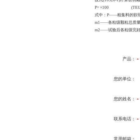
P= ×100 (T0320
式中：P——粗集料的软弱
m1——各粒级颗粒总质量(
m2——试验后各粒级完好
产品：
您的单位：
您的姓名：
联系电话：
常用邮箱：