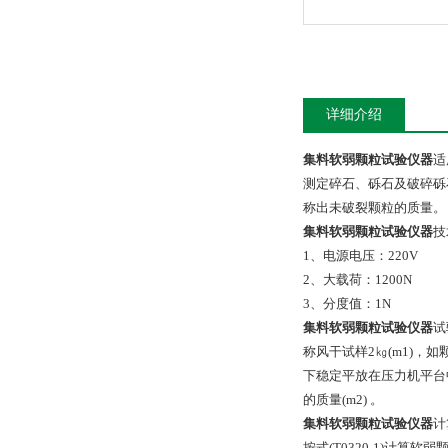
详细介绍
集料软弱颗粒试验仪器
适
测定碎石、砾石及破碎砾石
称出未破裂颗粒的质量。
集料软弱颗粒试验仪器
技
1、电源电压：220V
2、大载荷：1200N
3、分度值：1N
集料软弱颗粒试验仪器
试
称风干试样2㎏(m1)，如
下稳定平放在压力机平台中
的质量(m2) 。
集料软弱颗粒试验仪器
计
按式(T0320-1)计算软